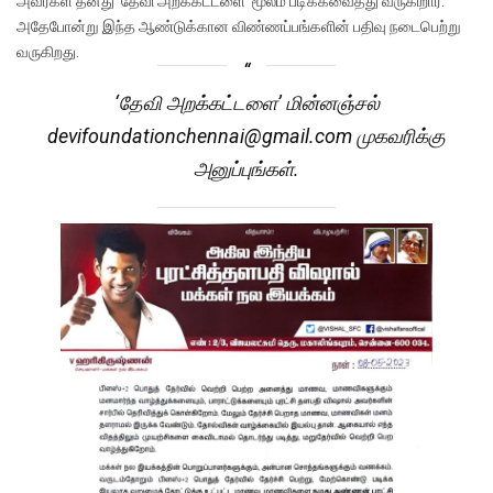
அவர்கள் தனது ‘தேவி அறக்கட்டளை’ மூலம் படிக்கவைத்து வருகிறார்.
அதேபோன்று இந்த ஆண்டுக்கான விண்ணப்பங்களின் பதிவு நடைபெற்று
வருகிறது.
‘தேவி அறக்கட்டளை’ மின்னஞ்சல்
devifoundationchennai@gmail.com முகவரிக்கு
அனுப்புங்கள்.