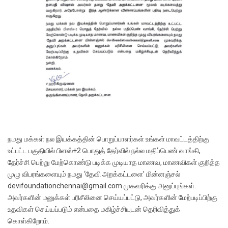
நமது மக்கள் நல இயக்கத்தின் பொறுப்பாளர்கள் உங்கள் மாவட்டத்திற்கு
உட்பட்ட பகுதியில் பிளஸ்+2 பொதுத் தேர்வில் நல்ல மதிப்பெண் வாங்கி,
தேர்ச்சி பெற்று மேற்கொண்டு படிக்க முடியாத மாணவ, மாணவிகள் குறித்த
முழு விபரங்களையும் நமது ‘தேவி அறக்கட்டளை’ மின்னஞ்சல்
devifoundationchennai@gmail.com முகவரிக்கு அனுப்புங்கள்.
அவர்களின் மனுக்கள் பரிசீலினை செய்யப்பட்டு, அவர்களின் மேற்படிப்பிற்கு
உதவிகள் செய்யப்படும் என்பதை மகிழ்ச்சியுடன் தெரிவித்துக்
கொள்கிறோம்.