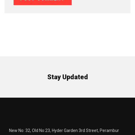
Stay Updated
New No: 32, Old No:23, Hyder Garden 3rd Street, Perambur