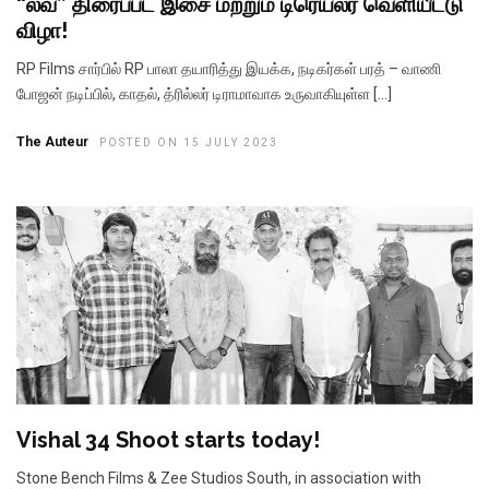
“லவ்” திரைப்பட இசை மற்றும் டிரெய்லர் வெளியீட்டு
விழா!
RP Films சார்பில் RP பாலா தயாரித்து இயக்க, நடிகர்கள் பரத் – வாணி
போஜன் நடிப்பில், காதல், த்ரில்லர் டிராமாவாக உருவாகியுள்ள […]
The Auteur
POSTED ON 15 JULY 2023
Vishal 34 Shoot starts today!
Stone Bench Films & Zee Studios South, in association with