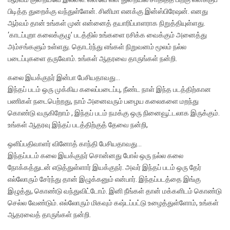
பிடித்த துறைக்கு வந்துள்ளேன். சினிமா எனக்கு இன்ஸ்பிரேஷன். எனது
ஆர்வம் தான் உங்கள் முன் என்னைத் தயாரிப்பாளராக நிறுத்தியுள்ளது.
‘காடப்புறா கலைக்குழு’ படத்தில் உங்களை ரசிக்க வைக்கும் அனைத்து
அம்சங்களும் உள்ளது. தொடர்ந்து எங்கள் நிறுவனம் மூலம் நல்ல
படைப்புகளை தருவோம். உங்கள் ஆதரவை தாருங்கள் நன்றி.
கலை இயக்குநர் இன்பா பேசியதாவது…
இந்தப் படம் ஒரு முக்கிய கலைப்படைப்பு, நீண்ட நாள் இந்த படத்திற்கான
பணிகள் நடைபெற்றது, நாம் அனைவரும் பழைய கலைகளை மறந்து
கொண்டு வருகிறோம் , இந்தப் படம் நமக்கு ஒரு நினைவூட்டலாக இருக்கும்.
உங்கள் ஆதரவு இந்தப் படத்திற்குத் தேவை நன்றி,
ஒளிப்பதிவாளர் வினோத் காந்தி பேசியதாவது…
இந்தப்படம் கலை இயக்குநர் சொன்னது போல் ஒரு நல்ல கலை
நோக்கத்துடன் எடுத்துள்ளார் இயக்குநர். அவர் இந்தப் படம் ஒரு தேர்
எல்லோரும் சேர்ந்து தான் இழுக்கனும் என்பார். இந்தப்படத்தை இங்கு
இழுத்து, கொண்டு வந்துவிட்டோம். இனி நீங்கள் தான் மக்களிடம் கொண்டு
செல்ல வேண்டும். எல்லோரும் மிகவும் கஷ்டப்பட்டு உழைத்துள்ளோம், உங்கள்
ஆதரவைத் தாருங்கள் நன்றி.