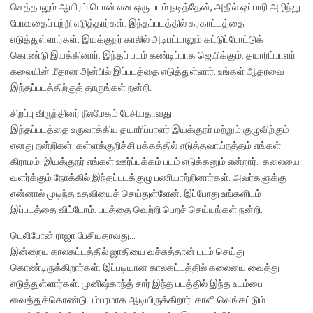
செத்தாலும் ஆயிரம் பொன் என ஒரு படம் நடித்தேன், அதில் ஒப்பாரி அழிந்து
போவதைப் பற்றி எடுத்தார்கள். இந்தப்படத்தில் கரகாட்டத்தை
எடுத்துள்ளார்கள். இயக்குநர் காலில் அடிபட்டாலும் கட்டுப்போட்டுக்
கொண்டு இயக்கினார். இந்தப் படம் கண்டிப்பாக ஜெயிக்கும். தயாரிப்பாளர்
கலையின் மீதான அன்பில் இப்படத்தை எடுத்துள்ளார். உங்கள் ஆதரவை
இந்தப்படத்திற்குத் தாருங்கள் நன்றி.
சிறப்பு விருந்தினர் நீலமேகம் பேசியதாவது…
இந்தப்படத்தை உருவாக்கிய தயாரிப்பாளர் இயக்குநர் மற்றும் குழுவிற்கும்
எனது நன்றிகள். கள்ளக்குறிச்சி பக்கத்தில் எடுத்தவாய்நத்தம் எங்கள்
கிராமம். இயக்குநர் எங்கள் ஊர்ப்பக்கம் படம் எடுக்கனும் என்றார். கலையை
வளர்க்கும் நோக்கில் இந்தப்படக்குழு பணியாற்றினார்கள். அவர்களுக்கு
என்னால் முடிந்த உதவியைச் செய்துள்ளேன். இப்போது உங்களிடம்
இப்படத்தை விட்டோம். படத்தை வெற்றி பெறச் செய்யுங்கள் நன்றி.
டெலிபோன் ராஜா பேசியதாவது…
இன்றைய காலகட்டத்தில் ஜாதியை வச்சுத்தான் படம் செய்து
கொண்டிருக்கிறார்கள். இப்படியான காலகட்டத்தில் கலையை வைத்து
எடுத்துள்ளார்கள். முனிஷ்காந்த் சார் இந்த படத்தில் இந்த உடம்பை
வைத்துக்கொண்டு பம்பரமாக ஆடியிருக்கிறார். காளி வெங்கட்டும்