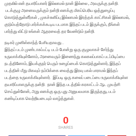
முதலில் என் தயாரிப்பாளர் இல்லாமல் நான் இல்லை , அவருக்கு நன்றி.
படக்குழு அனைவருக்கும் நன்றி எனக்கு மிகப்பெரிய ஒத்துழைப்பு
கொடுத்துள்ளீர்கள் , முகச்சுளிப்பு இல்லாமல் இரத்தக் காட்சிகள் இல்லாமல்,
குடும்பத்தோடு பார்க்கக்கூடிய படமாக இந்தப் படம் இருக்கும், நீங்கள்
பார்த்து விட்டு உங்கள் ஆதரவைத் தர வேண்டும் நன்றி.
நடிகர் முனிஸ்காந்த் பேசியதாவது…
இந்தப் படம் முண்டாசுப்பட்டி படம் போன்று ஒரு குழுவாகச் சேர்ந்து
உருவாக்கியுள்ளோம், அனைவரும் இணைந்து கலகலப்பாகப் படப்பிடிப்பை
நடத்தினோம், இயக்குநர் பெரும் உழைப்பைக் கொடுத்துள்ளார், இந்தப்
படத்தின் மீது மிகவும் நம்பிக்கை வைத்து இரவு பகல் பாராமல் இந்தப்
படத்தை உருவாக்கியுள்ளார். இப்படி ஒரு கலைப் படைப்பை உருவாக்கியுள்ள
தயாரிப்பாளருக்கு நன்றி. நான் இந்த படத்தில் கரகாட்டம் ஆட முயற்சி
செய்துள்ளேன், அது எனக்கு ஒரு புது அனுபவமாக இருந்தது, படம்
கண்டிப்பாக வெற்றியடையும் வாழ்த்துகள்.
0
SHARES