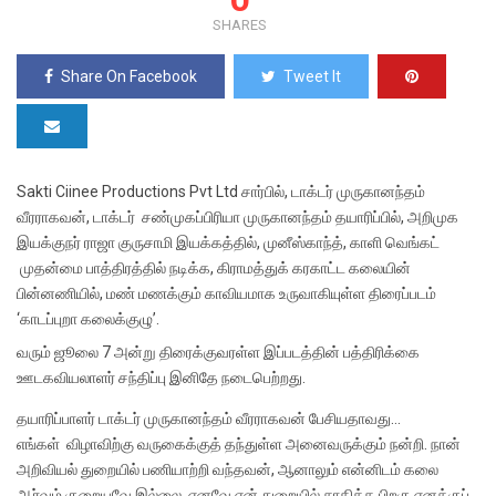
SHARES
Share On Facebook
Tweet It
Sakti Ciinee Productions Pvt Ltd சார்பில், டாக்டர் முருகானந்தம்
வீரராகவன், டாக்டர் சண்முகப்பிரியா முருகானந்தம் தயாரிப்பில், அறிமுக
இயக்குநர் ராஜா குருசாமி இயக்கத்தில், முனீஸ்காந்த், காளி வெங்கட்
முதன்மை பாத்திரத்தில் நடிக்க, கிராமத்துக் கரகாட்ட கலையின்
பின்னணியில், மண் மணக்கும் காவியமாக உருவாகியுள்ள திரைப்படம்
‘காடப்புறா கலைக்குழு’.
வரும் ஜூலை 7 அன்று திரைக்குவரள்ள இப்படத்தின் பத்திரிக்கை
ஊடகவியலாளர் சந்திப்பு இனிதே நடைபெற்றது.
தயாரிப்பாளர் டாக்டர் முருகானந்தம் வீரராகவன் பேசியதாவது…
எங்கள் விழாவிற்கு வருகைக்குத் தந்துள்ள அனைவருக்கும் நன்றி. நான்
அறிவியல் துறையில் பணியாற்றி வந்தவன், ஆனாலும் என்னிடம் கலை
ஆர்வம் குறையவே இல்லை. எனவே என் துறையில் சாதித்த பிறகு எனக்குப்