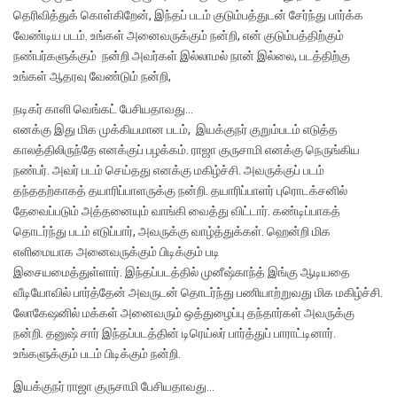
தெரிவித்துக் கொள்கிறேன், இந்தப் படம் குடும்பத்துடன் சேர்ந்து பார்க்க
வேண்டிய படம். உங்கள் அனைவருக்கும் நன்றி, என் குடும்பத்திற்கும்
நண்பர்களுக்கும் நன்றி அவர்கள் இல்லாமல் நான் இல்லை, படத்திற்கு
உங்கள் ஆதரவு வேண்டும் நன்றி,
நடிகர் காளி வெங்கட் பேசியதாவது…
எனக்கு இது மிக முக்கியமான படம், இயக்குநர் குறும்படம் எடுத்த
காலத்திலிருந்தே எனக்குப் பழக்கம். ராஜா குருசாமி எனக்கு நெருங்கிய
நண்பர். அவர் படம் செய்தது எனக்கு மகிழ்ச்சி. அவருக்குப் படம்
தந்ததற்காகத் தயாரிப்பாளருக்கு நன்றி. தயாரிப்பாளர் புரொடக்சனில்
தேவைப்படும் அத்தனையும் வாங்கி வைத்து விட்டார். கண்டிப்பாகத்
தொடர்ந்து படம் எடுப்பார், அவருக்கு வாழ்த்துக்கள். ஹென்றி மிக
எளிமையாக அனைவருக்கும் பிடிக்கும் படி
இசையமைத்துள்ளார். இந்தப்படத்தில் முனீஷ்காந்த் இங்கு ஆடியதை
வீடியோவில் பார்த்தேன் அவருடன் தொடர்ந்து பணியாற்றுவது மிக மகிழ்ச்சி.
லோகேஷனில் மக்கள் அனைவரும் ஒத்துழைப்பு தந்தார்கள் அவருக்கு
நன்றி. தனுஷ் சார் இந்தப்படத்தின் டிரெய்லர் பார்த்துப் பாராட்டினார்.
உங்களுக்கும் படம் பிடிக்கும் நன்றி.
இயக்குநர் ராஜா குருசாமி பேசியதாவது…