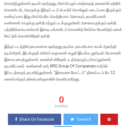
கொடுத்துள்ளார் நடிகர் ஷாந்தனு, மிகப்பெரும் பாரத்தைத் தலையில் ஏற்றிக்
கொண்டார், அவருக்கு இந்தப் படம் பெயர்ச் சொல்லும் படைப்பாக இருக்கும்.
கண்டிப்பாக இது மிகப்பெரிய வெற்றியாக அமையும், தயாரிப்பாளர்
கண்ணன் சாருக்கு நன்றி மற்றும் படக்குழுவினர் அனைவருக்கும் நன்றி.
பத்திரிக்கையாளர்கள் இதை மக்களிடம் கொண்டு சேர்க்க வேண்டும் எனக்
கேட்டுக் கொள்கிறேன் நன்றி.
இந்தப் படத்தில் நாயகனாக ஷாந்தனு நடிக்க, நாயகியாக கயல் ஆனந்தி
நடிக்கிறார். இயக்குநர் விக்ரம் சுகுமாரன் எழுதி இயக்க, ஜஸ்டின் பிரபாகரன்
இசையமைத்துள்ளார். லாரன்ஸ் கிஷோர் படத்தொகுப்பு செய்துள்ளார்.
தயாரிப்பாளர் கண்ணன் ரவி, KRG Group Of Companies சார்பில்
இப்படத்தைத் தயாரித்துள்ளார். “இராவண கோட்டம்” திரைப்படம் மே 12
உலகமெங்கும் திரையரங்குகளில் வெளியாகிறது.
0
SHARES
Share On Facebook
Tweet It