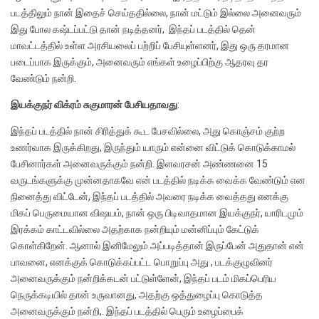
படத்திலும் நான் இதைச் செய்ததில்லை, நான் மட்டும் இல்லை அனைவரும்
இது போல கஷ்டப்பட்டு தான் நடித்தனர், இந்தப் படத்தில் தென்
மாவட்டத்தில் உள்ள அரசியலைப் பற்றிப் பேசியுள்ளனர், இது ஒரு தரமான
படைப்பாக இருக்கும், அனைவரும் எங்கள் உழைப்பிற்கு ஆதரவு தர
வேண்டும் நன்றி.
இயக்குநர் விக்ரம் சுகுமாரன் பேசியதாவது
:
இந்தப் படத்தில் நான் சிரித்துக் கூட பேசவில்லை, அது கொஞ்சம் குற்ற
உணர்வாக இருக்கிறது, இருந்தும் யாரும் என்னை விட்டுக் கொடுக்காமல்
பேசினார்கள் அனைவருக்கும் நன்றி. இளவரசன் அண்ணனை 15
வருடங்களுக்கு முன்னதாகவே என் படத்தில் நடிக்க வைக்க வேண்டும் என
நினைத்து விட்டேன், இந்தப் படத்தில் அவரை நடிக்க வைத்தது எனக்கு
மிகப் பெருமையான விஷயம், நான் ஒரு பிடிவாதமான இயக்குநர், யாரிடமும்
இரக்கம் காட்டவில்லை அதற்காக நன்றியும் மன்னிப்பும் கேட்டுக்
கொள்கிறேன். ஆனால் இனிமேலும் அப்படித்தான் இருப்பேன் அதுதான் என்
பாவனை, எனக்குக் கொடுக்கப்பட்ட பொறுப்பு அது , படக்குழுவினர்
அனைவருக்கும் நன்றிக்கடன் பட்டுள்ளேன், இந்தப் படம் மிகப்பெரிய
நெருக்கடியில் தான் உருவானது, அதற்கு ஒத்துழைப்பு கொடுத்த
அனைவருக்கும் நன்றி,. இந்தப் படத்தில் பெரும் உழைப்பைக்