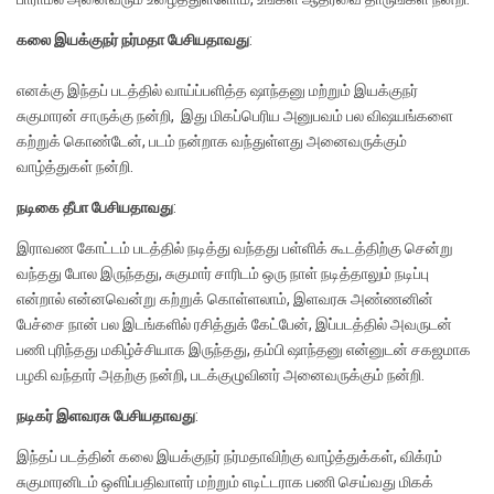
கலை இயக்குநர் நர்மதா பேசியதாவது
:
எனக்கு இந்தப் படத்தில் வாய்ப்பளித்த ஷாந்தனு மற்றும் இயக்குநர்
சுகுமாரன் சாருக்கு நன்றி, இது மிகப்பெரிய அனுபவம் பல விஷயங்களை
கற்றுக் கொண்டேன், படம் நன்றாக வந்துள்ளது அனைவருக்கும்
வாழ்த்துகள் நன்றி.
நடிகை தீபா பேசியதாவது
:
இராவண கோட்டம் படத்தில் நடித்து வந்தது பள்ளிக் கூடத்திற்கு சென்று
வந்தது போல இருந்தது, சுகுமார் சாரிடம் ஒரு நாள் நடித்தாலும் நடிப்பு
என்றால் என்னவென்று கற்றுக் கொள்ளலாம், இளவரசு அண்ணனின்
பேச்சை நான் பல இடங்களில் ரசித்துக் கேட்பேன், இப்படத்தில் அவருடன்
பணி புரிந்தது மகிழ்ச்சியாக இருந்தது, தம்பி ஷாந்தனு என்னுடன் சகஜமாக
பழகி வந்தார் அதற்கு நன்றி, படக்குழுவினர் அனைவருக்கும் நன்றி.
நடிகர் இளவரசு பேசியதாவது
:
இந்தப் படத்தின் கலை இயக்குநர் நர்மதாவிற்கு வாழ்த்துக்கள், விக்ரம்
சுகுமாரனிடம் ஒளிப்பதிவாளர் மற்றும் எடிட்டராக பணி செய்வது மிகக்