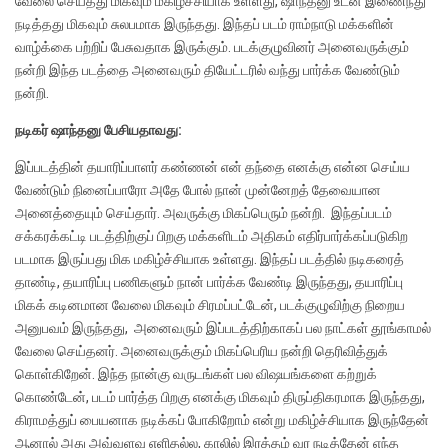
வேலை செய்தது மிகவும் மகிழ்ச்சியாக உள்ளது, ஷாந்தனு உடன் இணைந்து
நடித்தது மிகவும் சுலபமாக இருந்தது. இந்தப் படம் ராம்நாடு மக்களின்
வாழ்க்கை பற்றிப் பேசுவதாக இருக்கும். படக்குழுவினர் அனைவருக்கும்
நன்றி இந்த படத்தை அனைவரும் தியேட்டரில் வந்து பார்க்க வேண்டும்
நன்றி.
நடிகர் ஷாந்தனு பேசியதாவது:
இப்படத்தின் தயாரிப்பாளர் கண்ணன் என் தந்தை எனக்கு என்ன செய்ய
வேண்டும் நினைப்பாரோ அதே போல் நான் முன்னேறத் தேவையான
அனைத்தையும் செய்தார். அவருக்கு மிகப்பெரும் நன்றி. இந்தப்படம்
சக்கரக்கட்டி படத்திற்குப் பிறகு மக்களிடம் அதிகம் எதிர்பார்க்கப்படுகிற
படமாக இருப்பது மிக மகிழ்ச்சியாக உள்ளது. இந்தப் படத்தில் நடிகரைத்
தாண்டி, தயாரிப்பு பணிகளும் நான் பார்க்க வேண்டி இருந்தது, தயாரிப்பு
மிகக் கடினமான வேலை மிகவும் சிரமப்பட்டேன், படக்குழுவிற்கு நிறைய
அனுபவம் இருந்தது, அனைவரும் இப்படத்திற்காகப் பல நாட்கள் தூங்காமல்
வேலை செய்தனர். அனைவருக்கும் மிகப்பெரிய நன்றி தெரிவித்துக்
கொள்கிறேன். இந்த நான்கு வருடங்கள் பல விஷயங்களை கற்றுக்
கொண்டேன், படம் பார்த்த பிறகு எனக்கு மிகவும் திருப்திகரமாக இருந்தது,
கிராமத்துப் பையனாக நடிக்கப் போகிறோம் என்று மகிழ்ச்சியாக இருந்தேன்
ஆனால் அது அவ்வளவு எளிதல்ல, காலில் இரத்தம் வர நடித்தேன் எந்த