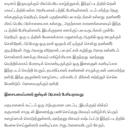
கடினம் இருவருக்கும் மிகப்பெரிய வாழ்த்துகள், இந்தப் படத்தில் தென்
மாவட்டத்தில் உள்ள அரசியலைப் பற்றிப் பேசியுள்ளனர். படம் பார்த்த பிறகு
உங்களுக்கு தெரியும், தென் பகுதிகளில் பல கஷ்டங்கள் உள்ளது. தண்ணீர்
மிகப் பெரிய பிரச்சனையாக உள்ளது , அதற்கான காரணங்களையும் இந்த
படத்தில் பேசியுள்ளனர், இயக்குநரை எனக்குப் பல வருடங்கள் முன்பே
தெரியும். ஒரு படத்தின் வேலைக்காக மதுரைக்கு அருகில் ஒரு ஊருக்குச்
சென்றேன், அப்போது ஒரு நாள் ஒருவர் வீட்டிற்குச் சென்று தண்ணீர்
குடித்தேன் அது அவரது வீடுதான், பல நாட்கள் கழித்து அதை என்னிடம்
சொன்னார் எனக்கு மிகவும் மகிழ்ச்சியாக இருந்தது. ஷாந்தனு
வெற்றிக்காகப் போராடிக் கொண்டிருக்கும் ஒரு இளைஞன் கண்டிப்பாக
இந்த படம் வெற்றி பெறும், தயாரிப்பாளர் கண்ணன் சாருக்கு என் மனமார்ந்த
நன்றி, இந்த குழுவினர் உழைப்பை, மக்களிடம் நீங்கள் எடுத்துச் செல்ல
வேண்டும். அனைவருக்கும் நன்றி.
இசையமைப்பாளர் ஜஸ்டின் பிரபாகர் பேசியதாவது:
மதயானைக் கூட்டம் ஒரு அற்புதமான படைப்பு , இயக்குநர் விக்ரம்
சுகுமாரன் சாருடன் இணைந்து பணி செய்தது மிகவும் மகிழ்ச்சி, பெரும்
உழைப்பைக் கொடுத்துள்ளார், ஷாந்தனு மிகவும் கஷ்டப்பட்டு இந்தப் படத்தில்
வேலை செய்துள்ளார் கண்டிப்பாக அது அனைவரிடமும் சேரும்,