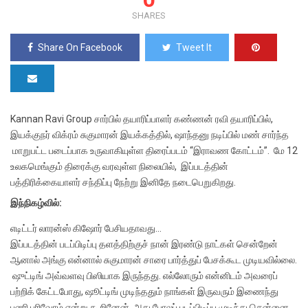
SHARES
Share On Facebook
Tweet It
Kannan Ravi Group சார்பில் தயாரிப்பாளர் கண்ணன் ரவி தயாரிப்பில்,
இயக்குநர் விக்ரம் சுகுமாரன் இயக்கத்தில், ஷாந்தனு நடிப்பில் மண் சார்ந்த
மாறுபட்ட படைப்பாக உருவாகியுள்ள திரைப்படம் “இராவண கோட்டம்”. மே 12
உலகமெங்கும் திரைக்கு வரவுள்ள நிலையில், இப்படத்தின்
பத்திரிக்கையாளர் சந்திப்பு நேற்று இனிதே நடைபெறுகிறது.
இந்நிகழ்வில்:
எடிட்டர் லாரன்ஸ் கிஷோர் பேசியதாவது…
இப்படத்தின் படப்பிடிப்பு தளத்திற்குச் நான் இரண்டு நாட்கள் சென்றேன்
ஆனால் அங்கு என்னால் சுகுமாரன் சாரை பார்த்துப் பேசக்கூட முடியவில்லை.
ஷுட்டிங் அவ்வளவு பிஸியாக இருந்தது. எல்லோரும் என்னிடம் அவரைப்
பற்றிக் கேட்டபோது, ஷூட்டிங் முடிந்ததும் நாங்கள் இருவரும் இணைந்து
பணி புரிவோம் என்று கூறினேன். அது போலப் படப்பிடிப்பு முடிந்து சென்னை