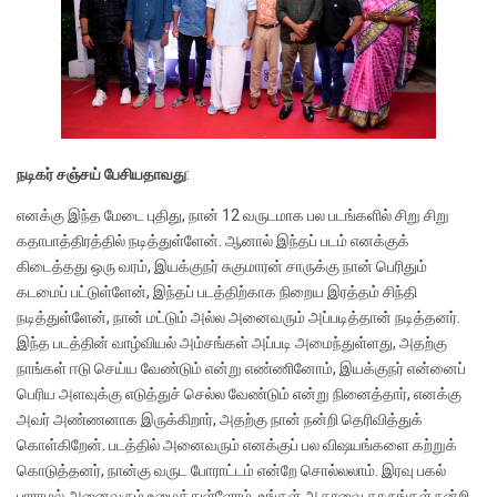
நடிகர் சஞ்சய் பேசியதாவது
:
எனக்கு இந்த மேடை புதிது, நான் 12 வருடமாக பல படங்களில் சிறு சிறு
கதாபாத்திரத்தில் நடித்துள்ளேன். ஆனால் இந்தப் படம் எனக்குக்
கிடைத்தது ஒரு வரம், இயக்குநர் சுகுமாரன் சாருக்கு நான் பெரிதும்
கடமைப் பட்டுள்ளேன், இந்தப் படத்திற்காக நிறைய இரத்தம் சிந்தி
நடித்துள்ளேன், நான் மட்டும் அல்ல அனைவரும் அப்படித்தான் நடித்தனர்.
இந்த படத்தின் வாழ்வியல் அம்சங்கள் அப்படி அமைந்துள்ளது, அதற்கு
நாங்கள் ஈடு செய்ய வேண்டும் என்று எண்ணினோம், இயக்குநர் என்னைப்
பெரிய அளவுக்கு எடுத்துச் செல்ல வேண்டும் என்று நினைத்தார், எனக்கு
அவர் அண்ணனாக இருக்கிறார், அதற்கு நான் நன்றி தெரிவித்துக்
கொள்கிறேன். படத்தில் அனைவரும் எனக்குப் பல விஷயங்களை கற்றுக்
கொடுத்தனர், நான்கு வருட போராட்டம் என்றே சொல்லலாம். இரவு பகல்
பாராமல் அனைவரும் உழைத்துள்ளோம், உங்கள் ஆதரவை தாருங்கள் நன்றி.