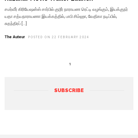
சமர்வீர் கிரியேஷன்ஸ் சார்பில் குடூர் நாராயண ரெட்டி வழங்கும், இயக்குநர்
யதா சத்யநாராயணா இயக்கத்தில், பாபி சிம்ஹா, வேதிகா நடிப்பில்,
சுதந்திரப் […]
The Auteur
POSTED ON 22 FEBRUARY 2024
1
SUBSCRIBE