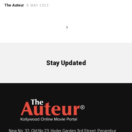
The Auteur
8 MAY 2023
1
Stay Updated
New No: 32, Old No:23, Hyder Garden 3rd Street, Perambur