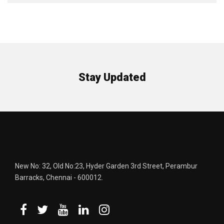
Stay Updated
New No: 32, Old No:23, Hyder Garden 3rd Street, Perambur
Barracks, Chennai - 600012.