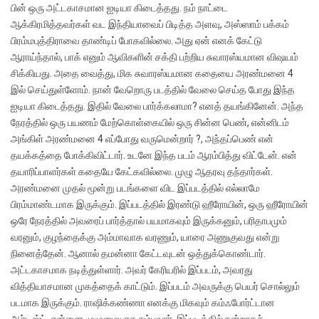
பின் ஒரு அட்டகாசமான ஐடியா கிடைத்தது. நம் நாட்டை
ஆக்கிரமித்தவர்கள் வட இந்தியாவைப் பிடித்த அளவு, அஸ்ஸாம் பக்கம்
பிரம்மபுத்திராவை தாண்டிப் போகவில்லை. அது ஏன் எனக் கேட்டு
ஆராய்ந்தால், பாக் எனும் ஆவிகளின் சக்தி பற்றிய சுவாரஸ்யமான விஷயம்
சிக்கியது. அதை வைத்து, மிக சுவாரஸ்யமான கதையை அரண்மனை 4
இல் செய்துள்ளோம். நான் வேறொரு படத்தில் வேலை செய்த போது இந்த
ஐடியா கிடைத்தது. இதில் வேலை பார்க்கலாமா? எனத் தயங்கினேன். அந்த
நேரத்தில் ஒரு பயணம் மேற்கொள்கையில் ஒரு சின்ன பெண், என்னிடம்
அங்கிள் அரண்மனை 4 எப்போது வருமென்றார் ?, அந்தப்பெண் என்
தயக்கத்தை போக்கிவிட்டார். உடனே இந்த படம் ஆரம்பித்து விட்டேன். என்
தயாரிப்பாளர்கள் கதையே கேட்கவில்லை. முழு ஆதரவு தந்தார்கள்.
அரண்மனை முதல் மூன்று படங்களை விட இப்படத்தில் எல்லாமே
பிரம்மாண்டமாக இருக்கும். இப்படத்தில் இரண்டு ஹீரோயின், ஒரு ஹீரோயின்
ஒரே நேரத்தில் அவரைப் பார்த்தால் பயமாகவும் இருக்கனும், பரிதாபமும்
வரனும், குழந்தைக்கு அம்மாவாக வரணும், யாரை அணுகுவது என்று
நினைத்தேன். ஆனால் தமன்னா கேட்டவுடன் ஒத்துக்கொண்டார்.
அட்டகாசமாக நடித்துள்ளார். அவர் கேரியரில் இப்படம், அவரது
வித்தியாசமான முகத்தைக் காட்டும். இப்படம் அவருக்கு பெயர் சொல்லும்
படமாக இருக்கும். ராஷிக்கண்ணா எனக்கு மிகவும் கம்ஃபோர்ட்டான
ஆர்டிஸ்ட். என்னை முழுமையாக நம்புவார். இப்படத்தில் நன்றாகச்