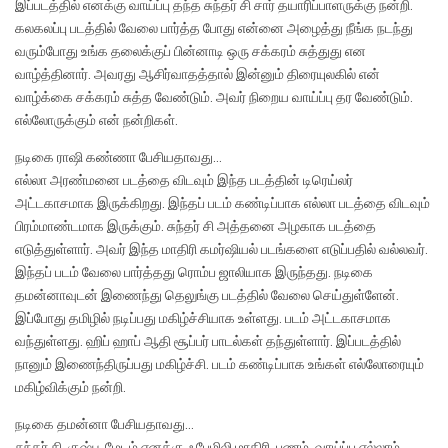
இப்படத்தில் எனக்கு வாய்ப்பு தந்த சுந்தர் சி சார் தயாரிப்பாளருக்கு நன்றி.
கலகலப்பு படத்தில் வேலை பார்த்த போது என்னை அழைத்து நீங்க நடந்து
வரும்போது உங்க தலைக்குப் பின்னாடி ஒரு சக்கரம் சுத்துது என
வாழ்த்தினார். அவரது ஆசிர்வாதத்தால் இன்னும் திரையுலகில் என்
வாழ்க்கை சக்கரம் சுத்த வேண்டும். அவர் நிறைய வாய்ப்பு தர வேண்டும்.
எல்லோருக்கும் என் நன்றிகள்.
நடிகை ராஷி கண்ணா பேசியதாவது…
எல்லா அரண்மனை படத்தை விடவும் இந்த படத்தின் டிரெய்லர்
அட்டகாசமாக இருக்கிறது. இந்தப் படம் கண்டிப்பாக எல்லா படத்தை விடவும்
பிரம்மாண்டமாக இருக்கும். சுந்தர் சி அத்தனை அழகாக படத்தை
எடுத்துள்ளார். அவர் இந்த மாதிரி கமர்ஷியல் படங்களை எடுப்பதில் வல்லவர்.
இந்தப் படம் வேலை பார்த்தது ரொம்ப ஜாலியாக இருந்தது. நடிகை
தமன்னாவுடன் இணைந்து தெலுங்கு படத்தில் வேலை செய்துள்ளேன்.
இப்போது தமிழில் நடிப்பது மகிழ்ச்சியாக உள்ளது. படம் அட்டகாசமாக
வந்துள்ளது. ஹிப் ஹாப் ஆதி சூப்பர் பாடல்கள் தந்துள்ளார். இப்படத்தில்
நானும் இணைந்திருப்பது மகிழ்ச்சி. படம் கண்டிப்பாக உங்கள் எல்லோரையும்
மகிழ்விக்கும் நன்றி.
நடிகை தமன்னா பேசியதாவது…
சுந்தர் சி, குஷ்பூ மேடம் எனக்கு ஃபேமிலி மாதிரி. பணம், வாய்ப்பு எல்லாம்