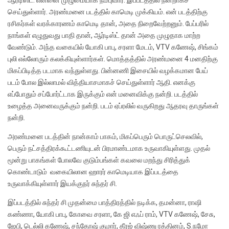
செய்துள்ளார். அரண்மனை படத்தில் காமெடி முக்கியம். என் படத்திற்கு
ரசிகர்கள் வரக்காரணம் காமெடி தான், அதை நிறைவேற்றனும். பேப்பரில்
நாங்கள் எழுதுவது பாதி தான், ஆர்டிஸ்ட் தான் அதை முழுதாக மாற்ற
வேண்டும். அந்த வகையில் யோகி பாபு, சரளா மேடம், VTV கணேஷ், சிங்கம்
புலி எல்லோரும் கலக்கியுள்ளார்கள். மொத்தத்தில் அரண்மனை 4 மனதிற்கு
மிகப்பிடித்த படமாக வந்துள்ளது. பின்னணி இசையில் வழக்கமான பேய்
படம் போல இல்லாமல் வித்தியாசமாகச் செய்துள்ளார் ஆதி. எனக்கு
எப்போதும் சப்போர்ட்டாக இருக்கும் என் மனைவிக்கு நன்றி. படத்தில்
உழைத்த அனைவருக்கும் நன்றி. படம் ஏப்ரலில் வருகிறது ஆதரவு தாருங்கள்
நன்றி.
அரண்மனை படத்தின் நான்காம் பாகம், மிகப்பெரும் பொருட்செலவில்,
பெரும் நட்சத்திரக்கூட்டணியுடன் பிரமாண்டமாக உருவாகியுள்ளது. முதல்
மூன்று பாகங்கள் போலவே குடும்பங்கள் கவலை மறந்து சிரித்துக்
கொண்டாடும் வகையிலான ஹாரர் காமெடியாக இப்படத்தை
உருவாக்கியுள்ளார் இயக்குநர் சுந்தர் சி.
இப்படத்தில் சுந்தர் சி முதன்மை பாத்திரத்தில் நடிக்க, தமன்னா, ராஷி
கண்ணா, யோகி பாபு, கோவை சரளா, கே ஜி எஃப் ராம், VTV கணேஷ், சேசு,
ஜேபி, டெல்லி கணேஷ், சந்தோஷ் குமார், தீரஜ் விஷ்ணு ரத்தினம், S.நமோ