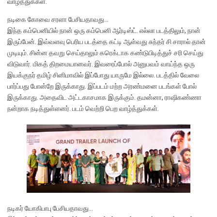
வாழ்த்துக்கள்.
நடிகை கோவை சரளா பேசியதாவது…
இந்த கம்பெனியில் நான் ஒரு கம்பெனி ஆர்டிஸ்ட். எல்லா படத்திலும், நான்
இருப்பேன். இவ்வளவு பெரிய படத்தை கட்டி ஆள்வது சுந்தர் சி சாரால் தான்
முடியும். சின்ன தவறு செய்தாலும் கரெக்டாக கண்டுபிடித்துச் சரி செய்து
விடுவார். மிகத் திறமையானவர். இவரைப்போல் அனுபவம் வாய்ந்த ஒரு
இயக்குநர் தமிழ் சினிமாவில் இப்போது யாருமே இல்லை. படத்தில் வேலை
பார்ப்பது போன்றே இருக்காது. இப்படம் மற்ற அரண்மனை படங்கள் போல்
இருக்காது. அதைவிட அட்டகாசமாக இருக்கும். தமன்னா, ராஷிகண்ணா
நன்றாக நடித்துள்ளனர். படம் வெற்றி பெற வாழ்த்துக்கள்.
நடிகர் யோகிபாபு பேசியதாவது…