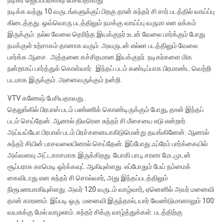
நடிக்க வந்து 10 வருடங்களுக்குப் பிறகு தான் சுந்தர் சி சார் படத்தில் வாய்ப்பு
கிடைத்தது. ஒவ்வொரு படத்திலும் நமக்கு வாய்ப்பு வருமா என ஏக்கம்
இருக்கும். நல்ல வேலை தெரிந்த இயக்குநர் உடன் வேலை பார்க்கும் போது
நமக்குள் உற்சாகம் தானாக வரும். அவருடன் எல்லா படத்திலும் வேலை
பார்க்க ஆசை. அத்தனை கச்சிதமான இயக்குநர். நடிகர்களை மிக
நன்றாகப் பார்த்துக் கொள்வார். இந்தப் படம் கண்டிப்பாக பிரமாண்ட வெற்றி
படமாக இருக்கும். அனைவருக்கும் நன்றி.
VTV கணேஷ் பேசியதாவது..
தெலுங்கில் பிரபாஸ் படம் பண்ணிக் கொண்டிருக்கும் போது, தான் இந்தப்
படம் செய்தேன். ஆனால் திடீரென சுந்தர் சி மீசையை எடு என்றார்.
அய்யய்யோ பிரபாஸ் படம் பிரச்சனையாகிடுமென்று தயங்கினேன். ஆனால்
சுந்தர் சியின் பாசவலையினால் செய்தேன். இப்போது ஃப்ரேம் பார்க்கையில்
அவ்வளவு அட்டகாசமாக இருக்கிறது. யோகி பாபு, சரளா மேடமுடன்
சூப்பராக காமெடி ஒர்க்கவுட் ஆகியுள்ளது. எப்போதும் பேய் நம்மைக்
கைவிடாது என சுந்தர் சி சொல்வார், அது இந்தப்படத்திலும்
நிரூபணமாகியுள்ளது. அவர் 120 வருடம் வாழ்வார், ஏனெனில் அவர் மனைவி
தான் காரணம். இப்படி ஒரு மனைவி இருந்தால், யார் வேண்டுமானாலும் 100
வயசுக்கு மேல் வாழலாம். சுந்தர் சிக்கு வாழ்த்துக்கள். படத்திற்கு