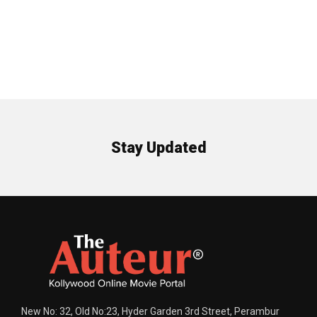
Stay Updated
New No: 32, Old No:23, Hyder Garden 3rd Street, Perambur