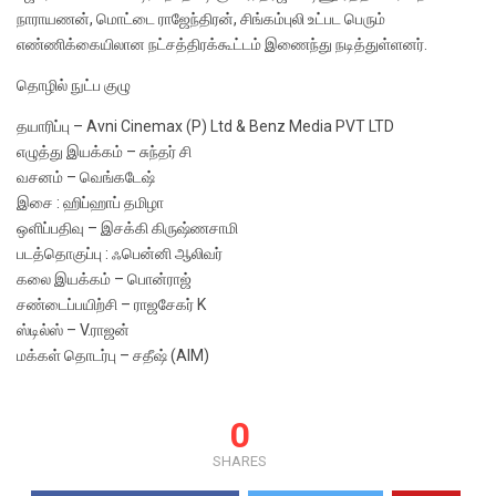
நாராயணன், மொட்டை ராஜேந்திரன், சிங்கம்புலி உட்பட பெரும்
எண்ணிக்கையிலான நட்சத்திரக்கூட்டம் இணைந்து நடித்துள்ளனர்.
தொழில் நுட்ப குழு
தயாரிப்பு – Avni Cinemax (P) Ltd & Benz Media PVT LTD
எழுத்து இயக்கம் – சுந்தர் சி
வசனம் – வெங்கடேஷ்
இசை : ஹிப்ஹாப் தமிழா
ஒளிப்பதிவு – இசக்கி கிருஷ்ணசாமி
படத்தொகுப்பு : ஃபென்னி ஆலிவர்
கலை இயக்கம் – பொன்ராஜ்
சண்டைப்பயிற்சி – ராஜசேகர் K
ஸ்டில்ஸ் – V.ராஜன்
மக்கள் தொடர்பு – சதீஷ் (AIM)
0
SHARES