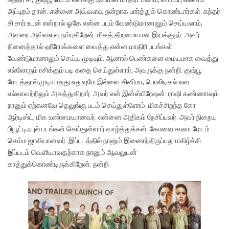
அப்புறம் தான். என்னை அவ்வளவு நன்றாக பார்த்துக் கொண்டார்கள். சுந்தர்
சி சார் உடன் என்றால் ஓகே என்ன படம் வேண்டுமானாலும் செய்யலாம்,
அவரை அவ்வளவு நம்புகிறேன். மிகத் திறமையான இயக்குநர். அவர்
நினைத்தால் ஹீரோக்களை வைத்து என்ன மாதிரி படங்கள்
வேண்டுமானாலும் செய்ய முடியும். ஆனால் பெண்களை மையமாக வைத்து
எல்லோரும் ரசிக்கும் படி கதை செய்துள்ளார், அவருக்கு நன்றி. குஷ்பூ
மேடத்தால் முடியாதது எதுவுமே இல்லை. சினிமா, பொலிடிகல் என
எல்லாவற்றிலும் அசத்துகிறார். அவர் என் இன்ஸ்பிரேஷன். ராஷி கண்ணாவும்
நானும் ஏற்கனவே தெலுங்கு படம் செய்துள்ளோம். மிகச்சிறந்த கோ
ஆர்டிஸ்ட், மிக உண்மையானவர். என்னை அதிகம் நேசிப்பவர். அவர் நிறைய
பியூட்டிஃபுல் படங்கள் செய்துள்ளார் வாழ்த்துக்கள். கோவை சரளா மேடம்
செம்ம ஜாலியானவர். இப்படத்தில் நானும் இணைந்திருப்பது மகிழ்ச்சி.
இப்படம் வெளியாவதற்காக நானும் ஆவலுடன்
காத்துக்கொண்டிருக்கிறேன். நன்றி