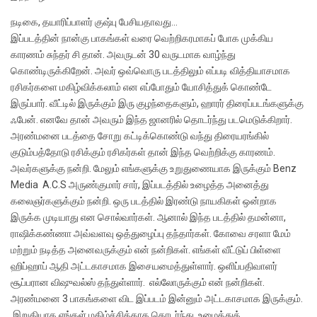
நடிகை, தயாரிப்பாளர் குஷ்பு பேசியதாவது…
இப்படத்தின் நான்கு பாகங்கள் வரை வெற்றிகரமாகப் போக முக்கிய
காரணம் சுந்தர் சி தான். அவருடன் 30 வருடமாக வாழ்ந்து
கொண்டிருக்கிறேன். அவர் ஒவ்வொரு படத்திலும் எப்படி வித்தியாசமாக
ரசிகர்களை மகிழ்விக்கலாம் என எப்போதும் யோசித்துக் கொண்டே
இருப்பார். வீட்டில் இருக்கும் இரு குழந்தைகளும், ஹாரர் திரைப்படங்களுக்கு
ஃபேன். எனவே தான் அவரும் இந்த ஜானரில் தொடர்ந்து படமெடுக்கிறார்.
அரண்மனை படத்தை சோறு கட்டிக்கொண்டு வந்து திரையரங்கில்
குடும்பத்தோடு ரசிக்கும் ரசிகர்கள் தான் இந்த வெற்றிக்கு காரணம்.
அவர்களுக்கு நன்றி. மேலும் எங்களுக்கு உறுதுணையாக இருக்கும் Benz
Media A.C.S அருண்குமார் சார், இப்படத்தில் உழைத்த அனைத்து
கலைஞர்களுக்கும் நன்றி. ஒரு படத்தில் இரண்டு நாயகிகள் ஒன்றாக
இருக்க முடியாது என சொல்வார்கள். ஆனால் இந்த படத்தில் தமன்னா,
ராஷிக்கண்ணா அவ்வளவு ஒத்துழைப்பு தந்தார்கள். கோவை சரளா மேம்
மற்றும் நடித்த அனைவருக்கும் என் நன்றிகள். எங்கள் வீட்டுப் பிள்ளை
ஹிப்ஹாப் ஆதி அட்டகாசமாக இசையமைத்துள்ளார். ஒளிப்பதிவாளர்
சூப்பரான விஷுவல்ஸ் தந்துள்ளார். எல்லோருக்கும் என் நன்றிகள்.
அரண்மனை 3 பாகங்களை விட இப்படம் இன்னும் அட்டகாசமாக இருக்கும்.
இறுதியாக எங்கள் மகிழ்ச்சிக்காக தொடர்ந்து உழைத்துக்