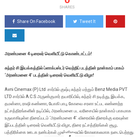
SHARES
Share On Facebook
Tweet It
அரண்மனை 4 டிரைலர் வெளியீட்டு கொண்டாட்டம்!
சுந்தர் சி இயக்கத்தில் ப்ளாக்பஸ்டர் வெற்றிப் படத்தின் நான்காம் பாகம்
‘அரண்மனை 4’ படத்தின் டிரைலர் வெளியீட்டு விழா!
Avni Cinemax (P) Ltd சார்பில் குஷ்பு சுந்தர் மற்றும் Benz Media PVT
LTD சார்பில் A.C.S அருண்குமார் தயாரிப்பில், சுந்தர் சி நடித்து, இயக்க,
தமன்னா, ராஷி கண்ணா, யோகி பாபு, கோவை சரளா உட்பட எண்ணற்ற
நட்சத்திரங்களின் நடிப்பில், அரண்மனை பட வரிசையில் நான்காம் பாகமாக
உருவாகியுள்ள திரைப்படம் ‘அரண்மனை 4’. விரைவில் திரைக்கு வரவுள்ள
இப்படத்தின் டிரைலர் வெளியீட்டு விழா, திரை நட்சத்திரங்கள் சூழ,
பத்திரிக்கை ஊடக நண்பர்கள் முன்னிலையில் கோலாகலமாக நடைபெற்றது.