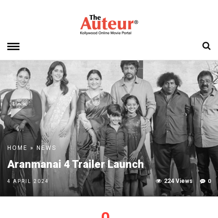
HOME
»
NEWS
Aranmanai 4 Trailer Launch
224 Views
0
4 APRIL 2024
0