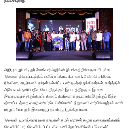
நடைபெற்றது.
அறிமுக இயக்குநர் லோகேஷ் அஜில்ஸ் இயக்கத்தில் உருவாகியுள்ள
‘லெவன்’ திரைப்படத்தில் நவீன் சந்திரா, ரியா ஹரி, அபிராமி, திலீபன்,
ரித்விகா, ‘ஆடுகளம்’ நரேன் உள்ளிட்ட பலர் நடித்திருக்கிறார்கள். கார்த்திக்
அசோகன் ஒளிப்பதிவு செய்திருக்கும் இப்படத்திற்கு டி. இமான்
இசையமைத்திருக்கிறார். கிரைம் திரில்லராக தயாராகி இருக்கும் இந்த
திரைப்படத்தை ஏ ஆர் என்டர்டெய்ன்மென்ட் நிறுவனம் சார்பில் அஜ்மல் கான்
மற்றும் ரியா ஹரி இணைந்து தயாரித்திருக்கிறார்கள்.
‘லெவன்’ டிரெய்லரை உலக நாயகன் கமல் ஹாசன் சமூக வலைதளங்களில்
வெளியிட்டார். வெளியிடப்பட்ட சில மணி நேரங்களிலேயே ‘லெவன்’