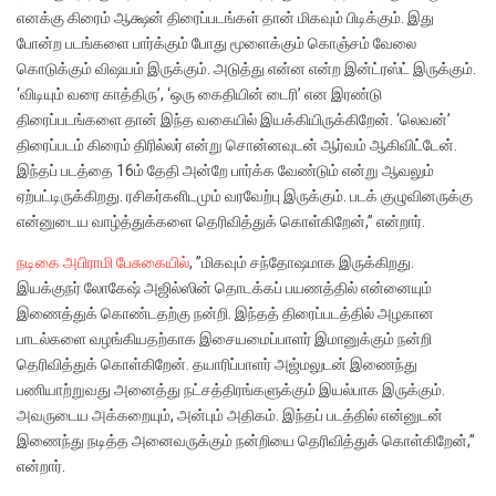
எனக்கு கிரைம் ஆக்ஷன் திரைப்படங்கள் தான் மிகவும் பிடிக்கும். இது
போன்ற படங்களை பார்க்கும் போது மூளைக்கும் கொஞ்சம் வேலை
கொடுக்கும் விஷ‌யம் இருக்கும். அடுத்து என்ன என்ற இன்ட்ரஸ்ட் இருக்கும்.
‘விடியும் வரை காத்திரு’, ‘ஒரு கைதியின் டைரி’ என இரண்டு
திரைப்படங்களை தான் இந்த வகையில் இயக்கியிருக்கிறேன். ‘லெவன்’
திரைப்படம் கிரைம் திரில்லர் என்று சொன்னவுடன் ஆர்வம் ஆகிவிட்டேன்.‌
இந்தப் படத்தை 16ம் தேதி அன்றே பார்க்க வேண்டும் என்று ஆவலும்
ஏற்பட்டிருக்கிறது. ரசிகர்களிடமும் வரவேற்பு இருக்கும். படக் குழுவினருக்கு
என்னுடைய வாழ்த்துக்களை தெரிவித்துக் கொள்கிறேன்,” என்றார்.
நடிகை அபிராமி பேசுகையில்
, ”மிகவும் சந்தோஷமாக இருக்கிறது.
இயக்குநர் லோகேஷ் அஜில்ஸின் தொடக்கப் பயணத்தில் என்னையும்
இணைத்துக் கொண்டதற்கு நன்றி. இந்தத் திரைப்படத்தில் அழகான
பாடல்களை வழங்கியதற்காக இசையமைப்பாளர் இமானுக்கும் நன்றி
தெரிவித்துக் கொள்கிறேன். தயாரிப்பாளர் அஜ்மலுடன் இணைந்து
பணியாற்றுவது அனைத்து நட்சத்திரங்களுக்கும் இயல்பாக இருக்கும்.
அவருடைய அக்கறையும், அன்பும் அதிகம். இந்தப் படத்தில் என்னுடன்
இணைந்து நடித்த அனைவருக்கும் நன்றியை தெரிவித்துக் கொள்கிறேன்,”
என்றார்.