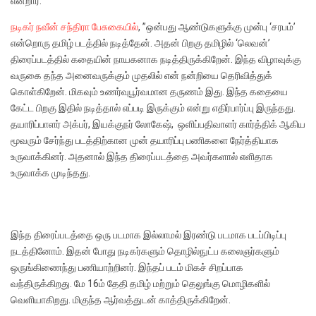
என்றார்.
நடிகர் நவீன் சந்திரா பேசுகையில்
, ”ஒன்பது ஆண்டுகளுக்கு முன்பு ‘சரபம்’
என்றொரு தமிழ் படத்தில் நடித்தேன்.‌ அதன் பிறகு தமிழில் ‘லெவன்’
திரைப்படத்தில் கதையின் நாயகனாக நடித்திருக்கிறேன். இந்த விழாவுக்கு
வருகை தந்த அனைவருக்கும் முதலில் என் நன்றியை தெரிவித்துக்
கொள்கிறேன். மிகவும் உணர்வுபூர்வமான தருணம் இது. இந்த கதையை
கேட்ட பிறகு இதில் நடித்தால் எப்படி இருக்கும் என்று எதிர்பார்ப்பு இருந்தது.
தயாரிப்பாளர் அக்பர், இயக்குநர் லோகேஷ், ஒளிப்பதிவாளர் கார்த்திக் ஆகிய
மூவரும் சேர்ந்து படத்திற்கான முன் தயாரிப்பு பணிகளை நேர்த்தியாக
உருவாக்கினர். அதனால் இந்த திரைப்படத்தை அவர்களால் எளிதாக
உருவாக்க முடிந்தது.
இந்த திரைப்படத்தை ஒரு படமாக இல்லாமல் இரண்டு படமாக படப்பிடிப்பு
நடத்தினோம். இதன் போது நடிகர்களும் தொழில்நுட்ப கலைஞர்களும்
ஒருங்கிணைந்து பணியாற்றினர். இந்தப் படம் மிகச் சிறப்பாக
வந்திருக்கிறது. மே 16ம் தேதி தமிழ் மற்றும் தெலுங்கு மொழிகளில்
வெளியாகிறது.‌ மிகுந்த ஆர்வத்துடன் காத்திருக்கிறேன்.