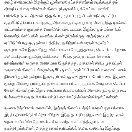
தமிழ் சினிமாவில் இருக்கும் முன்னணி நட்சத்திரங்கள் நடித்திருக்கும்
திரைப்படத்தை ரசிகர்கள் திரையரங்குகளில் டிக்கெட்டை வாங்கி
பார்க்கிறார்கள். ஆனால் பத்து கோடி ரூபாய் முதலீட்டில் எடுக்கும் சிறிய
முதலீட்டு திரைப்படங்களுக்கு அனைவரும் ஒன்று கூடி விவாதித்து டிக்கெட்
கட்டணத்தை குறைக்க வேண்டும். நல்ல படமாக இருந்தாலும் மக்களிடம்
கொண்டு சேர்ப்பதில் பல சங்கடங்கள் இருக்கிறது. ஆந்திராவுடன்
ஒப்பிடும்போது ஒரு நல்ல படத்திற்கு தமிழ்நாட்டில் வசூல் சதவீதம்
குறைவாகவே இருக்கிறது. சினிமாவைப் பொறுத்தவரை வெள்ளிக்கிழமை,
சனிக்கிழமை, ஞாயிற்றுக்கிழமை – இந்த மூன்று நாட்களில் தான்
ரசிகர்களின் வருகை அதிகமாக இருக்கிறது. அதனால் சிறிய முதலீட்டில்
உருவாகும் திரைப்படங்களுக்கு 80 ரூபாய் முதல் 100 ரூபாய் வரை கட்டணம்
நிர்ணயித்தால் நன்றாக இருக்கும் என்பது என்னுடைய கோரிக்கை. இதனை
மூன்று அல்லது நான்கு மாதங்கள் வரை பரீட்சார்த்தமாக சோதனை செய்ய
வேண்டும் என்றும், இது தொடர்பாக திரையுலகினர் அனைவரும் ஒன்று கூடி
பேச்சுவார்த்தை நடத்த வேண்டும் என கேட்டுக்கொள்கிறேன்,” என்றார்.
நடிகை ரித்விகா பேசுகையில், “இந்தத் திரைப்படத்தில் நானும் ஒரு பங்காக
இருப்பதில் மகிழ்ச்சி அடைகிறேன். இந்த தயாரிப்பு நிறுவனம் இதற்கு முன்
உருவாக்கிய‌ ‘சில நேரங்களில் சில மனிதர்கள்’ படத்திலும் நான்
நடித்திருக்கிறேன். அதற்கு ரசிகர்களிடத்தில் பெரிய வரவேற்பு இருந்தது.