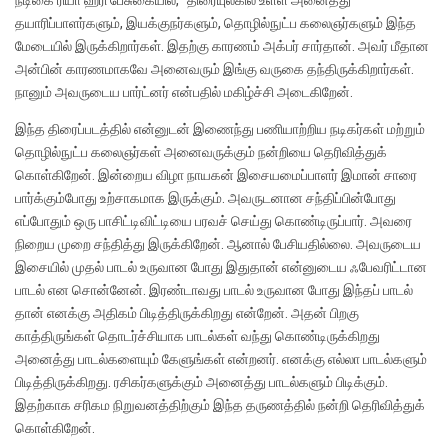
நடிகை ரியா ஹரி பேசுகையில், ”திரையுலகில் உள்ள அனைத்து
தயாரிப்பாளர்களும், இயக்குநர்களும், தொழில்நுட்ப கலைஞர்களும் இந்த
மேடையில் இருக்கிறார்கள். இதற்கு காரணம் அக்பர் சார்தான்.‌ அவர் மீதான
அன்பின் காரணமாகவே அனைவரும் இங்கு வருகை தந்திருக்கிறார்கள்.
நானும் அவருடைய பார்ட்னர் என்பதில் மகிழ்ச்சி அடைகிறேன்.
இந்த திரைப்படத்தில் என்னுடன் இணைந்து பணியாற்றிய நடிகர்கள் மற்றும்
தொழில்நுட்ப கலைஞர்கள் அனைவருக்கும் நன்றியை தெரிவித்துக்
கொள்கிறேன். இன்றைய விழா நாயகன் இசையமைப்பாளர் இமான் சாரை
பார்க்கும்போது உற்சாகமாக இருக்கும். அவருடனான சந்திப்பின்போது
எப்போதும் ஒரு பாசிட்டிவிட்டியை பரவச் செய்து கொண்டிருப்பார். அவரை
நிறைய முறை சந்தித்து இருக்கிறேன். ஆனால் பேசியதில்லை. அவருடைய
இசையில் முதல் பாடல் உருவான‌ போது இதுதான் என்னுடைய ஃபேவரிட்டான
பாடல் என சொன்னேன்.‌ இரண்டாவது பாடல் உருவான போது இந்தப் பாடல்
தான் எனக்கு அதிகம் பிடித்திருக்கிறது என்றேன். அதன் பிறகு
காத்திருங்கள் தொடர்ச்சியாக பாடல்கள் வந்து கொண்டிருக்கிறது
அனைத்து பாடல்களையும் கேளுங்கள் என்றனர். எனக்கு எல்லா பாடல்களும்
பிடித்திருக்கிறது. ரசிகர்களுக்கும் அனைத்து பாடல்களும் பிடிக்கும்.
இதற்காக சரிகம நிறுவனத்திற்கும் இந்த தருணத்தில் நன்றி தெரிவித்துக்
கொள்கிறேன்.