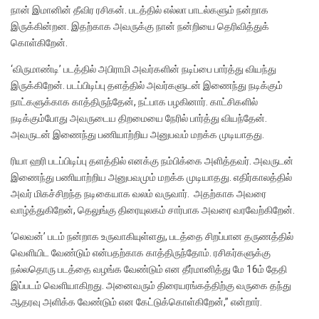
நான் இமானின் தீவிர ரசிகன். படத்தில் எல்லா பாடல்களும் நன்றாக
இருக்கின்றன‌. இதற்காக அவருக்கு நான் நன்றியை தெரிவித்துக்
கொள்கிறேன்.
‘விருமாண்டி’ படத்தில் அபிராமி அவர்களின் நடிப்பை பார்த்து வியந்து
இருக்கிறேன். படப்பிடிப்பு தளத்தில் அவர்களுடன் இணைந்து நடிக்கும்
நாட்களுக்காக காத்திருந்தேன், நட்பாக பழகினார். காட்சிகளில்
நடிக்கும்போது அவருடைய திறமையை நேரில் பார்த்து வியந்தேன்.
அவருடன் இணைந்து பணியாற்றிய அனுபவம் மறக்க முடியாதது.‌
ரியா ஹரி படப்பிடிப்பு தளத்தில் எனக்கு நம்பிக்கை அளித்தவர். அவருடன்
இணைந்து பணியாற்றிய அனுபவமும் மறக்க முடியாதது. எதிர்காலத்தில்
அவர் மிகச்சிறந்த நடிகையாக வலம் வருவார். அதற்காக அவரை
வாழ்த்துகிறேன், தெலுங்கு திரையுலகம் சார்பாக அவரை வரவேற்கிறேன்.
‘லெவன்’ படம் நன்றாக உருவாகியுள்ளது, படத்தை சிறப்பான தருணத்தில்
வெளியிட வேண்டும் என்பதற்காக காத்திருந்தோம். ரசிகர்களுக்கு
நல்லதொரு படத்தை வழங்க வேண்டும் என தீர்மானித்து மே 16ம் தேதி
இப்படம் வெளியாகிறது. அனைவரும் திரையரங்கத்திற்கு வருகை தந்து
ஆதரவு அளிக்க வேண்டும் என கேட்டுக்கொள்கிறேன்,” என்றார்.