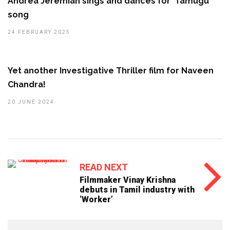
Andrea Jeremiah sings and dances for ‘Tamugu’
song
24 FEBRUARY 2025
Yet another Investigative Thriller film for Naveen
Chandra!
20 JUNE 2024
READ NEXT
Filmmaker Vinay Krishna
debuts in Tamil industry with
‘Worker’