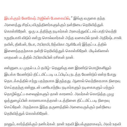
இயக்குநர் லோகேஷ் அஜில்ஸ் பேசுகையில்
, ” இங்கு வருகை தந்த
அனைத்து சிறப்பு விருந்தினர்களுக்கும் நன்றியை தெரிவித்துக்
கொள்கிறேன். ஒரு படத்திற்கு நடிகர்கள் அமைந்துவிட்டால் பாதி வெற்றி
உறுதியாகி விடும் என்று சொல்வார்கள் அந்த வகையில் நான் அதிர்ஷ்டசாலி.
நவீன், திலீபன், ரியா, அபிராமி, ரித்விகா ஆகியோர் இந்தப் படத்தில்
இணைந்ததற்காக நன்றி தெரிவித்துக் கொள்கிறேன். மிடில்கிளாஸ்
மாதவன் படத்தில் அபிராமியின் ரசிகன் நான்.
என்னுடைய முதல் படம் தமிழ்- தெலுங்கு என இரண்டு மொழிகளிலும்
இயக்க வேண்டும் திட்டமிட்டபடி படப்பிடிப்பு நடத்த வேண்டும் என்ற போது
தொடக்கத்தில் சற்று பதற்றமாக இருந்தது. ஆனால் வெற்றிகரமாக நிறைவு
செய்ததற்கு என்னுடன் பணியாற்றிய நடிகர்களும் நடிகைகளும் மற்றும்
தொழில்நுட்ப கலைஞர்களும் தான் காரணம். அவர்கள் கொடுத்த முழு
ஒத்துழைப்பின் காரணமாகத்தான் படத்தினை திட்டமிட்டபடி நிறைவு
செய்தேன். அதற்காக இந்த தருணத்தில் அனைவருக்கும் நன்றியை
தெரிவித்துக் கொள்கிறேன்.
நானும், கார்த்திக்கும் நண்பர்கள். நான் உதவி இயக்குநராகவும், அவர் உதவி