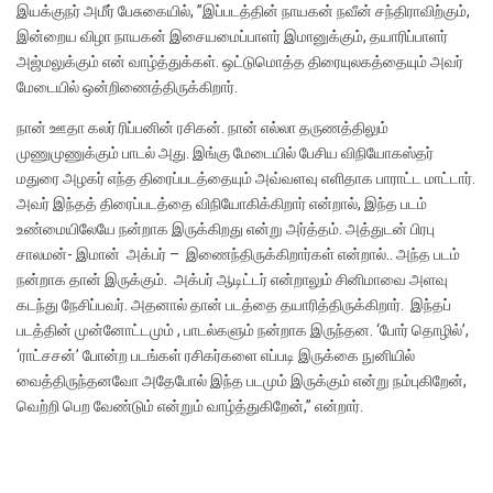
இயக்குநர் அமீர் பேசுகையில், ”இப்படத்தின் நாயகன் நவீன் சந்திராவிற்கும்,
இன்றைய விழா நாயகன் இசையமைப்பாளர் இமானுக்கும், தயாரிப்பாளர்
அஜ்மலுக்கும் என் வாழ்த்துக்கள். ஒட்டுமொத்த திரையுலகத்தையும் அவ‌ர்
மேடையில் ஒன்றிணைத்திருக்கிறார்.
நான் ஊதா கலர் ரிப்பனின் ரசிகன். நான் எல்லா தருணத்திலும்
முணுமுணுக்கும் பாடல் அது. இங்கு மேடையில் பேசிய விநியோகஸ்தர்
மதுரை அழகர் எந்த திரைப்படத்தையும் அவ்வளவு எளிதாக பாராட்ட மாட்டார்.
அவர் இந்தத் திரைப்படத்தை விநியோகிக்கிறார் என்றால், இந்த படம்
உண்மையிலேயே நன்றாக இருக்கிறது என்று அர்த்தம்.‌ அத்துடன் பிரபு
சாலமன்- இமான் ‍ அக்பர் – இணைந்திருக்கிறார்கள் என்றால்.. அந்த படம்
நன்றாக தான் இருக்கும். அக்பர் ஆடிட்டர் என்றாலும் சினிமாவை அளவு
கடந்து நேசிப்பவர். அதனால் தான் படத்தை தயாரித்திருக்கிறார். இந்தப்
படத்தின் முன்னோட்டமும் , பாடல்களும் நன்றாக இருந்தன‌. ‘போர் தொழில்’,
‘ராட்சசன்’ போன்ற படங்கள் ரசிகர்களை எப்படி இருக்கை நுனியில்
வைத்திருந்தனவோ அதேபோல் இந்த படமும் இருக்கும் என்று நம்புகிறேன்,
வெற்றி பெற வேண்டும் என்றும் வாழ்த்துகிறேன்,” என்றார்.