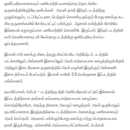
ஒளிப்பதிவாளராகவும் பணியாற்றி பயணத்தை தொடங்கிய
தருணத்திலிருந்தே நண்பர்கள். அவன் தான் இந்தப் படத்திற்கு
முதுகெலும்பு. படப்பிடிப்பு நடைபெற்றுக் கொண்டிருக்கும் போது எனக்கு கூட
சில தருணங்களில் சோர்வு எட்டிப் பார்க்கும். ஆனால் கார்த்திக் சோர்வே
இல்லாமல் சுறுசுறுப்பாக பணியாற்றிக் கொண்டே இருப்பார். இந்தப் படத்தின்
டீசர் வெளியானவுடன் வேறொரு படத்திற்கு ஒளிப்பதிவு செய்ய
ஒப்பந்தமானார்.
இமான் சார் எனக்கு கிடைத்தது மிகப்பெரிய அதிர்ஷ்டம். படத்தில்
பாடல்களிலும், பின்னணி இசையிலும் அவர் கடுமையாக உழைத்திருக்கிறார்.
அதிலும் இடைவேளை தருணத்தில் அவர் வழங்கி இருக்கும் பின்னணி
இசை நிச்சயம் பேசப்படும். இமான் சாரின் 2.0 வெர்ஷ‌னை இப்படத்தில்
பார்க்கலாம்.‌
தயாரிப்பாளர் அக்பர் – படத்திற்கு நிதி அளிப்பதோடு மட்டும் இல்லாமல்
இப்படத்திற்காக நாங்கள் எவ்வளவு கடுமையாக உழைப்பை
கொடுத்தோமோ, அதற்கு நிகராக அவரும் உழைத்தார். அவர் ஒருபோதும்
தயாரிப்பாளராக இருந்ததில்லை, படத்திற்காக அனைத்து பணிகளையும்
அவர் செய்தார். அவரைப் பார்க்கும்போது எனக்கு சற்று பொறாமையாக
தான் இருக்கிறது. ஏனெனில் அவ்வளவு ஸ்ட்ராங்கஸ்ட் பெர்சன்.‌