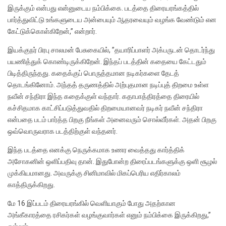
இருக்கும் என்பது என்னுடைய நம்பிக்கை. படத்தை திரையரங்கத்தில்
பார்த்துவிட்டு உங்களுடைய அன்பையும் ஆதரவையும் வழங்க வேண்டும் என
கேட்டுக்கொள்கிறேன்,” என்றார்.
இயக்குநர் பிரபு சாலமன் பேசுகையில், ”தயாரிப்பாளர் அக்பருடன் தொடர்ந்து
பயணித்துக் கொண்டிருக்கிறேன்.‌ இந்தப் படத்தின் கதையை கேட்டதும்
பிடித்திருந்தது. கதைக்குப் பொருத்தமான நடிகர்களை தேடத்
தொடங்கினோம். அந்தத் தருணத்தில் அற்புதமான நடிப்புத் திறமை உள்ள
நவீன் சந்திரா இந்த கதைக்குள் வந்தார். கதாபாத்திரத்தை திரையில்
கச்சிதமாக காட்சிப்படுத்துவதில் திறமையானவர் நடிகர் நவீன் சந்திரா
என்பதை படம் பார்த்த பிறகு நீங்கள் அனைவரும் சொல்வீர்கள். அதன் பிறகு
ஒவ்வொருவராக படத்திற்குள் வந்தனர்.
இந்த படத்தை எனக்கு நெருக்கமாக உணர வைத்தது கார்த்திக்
அசோகனின் ஒளிப்பதிவு தான். இதுபோன்ற திரைப்படங்களுக்கு ஒளி சூழல்
முக்கியமானது.‌ அவருக்கு சினிமாவில் மிகப்பெரிய எதிர்காலம்
காத்திருக்கிறது.
மே 16 இப்படம் திரையரங்கில் வெளியாகும் போது அதற்கான
அங்கீகாரத்தை ரசிகர்கள் வழங்குவார்கள் எனும் நம்பிக்கை இருக்கிறது,”