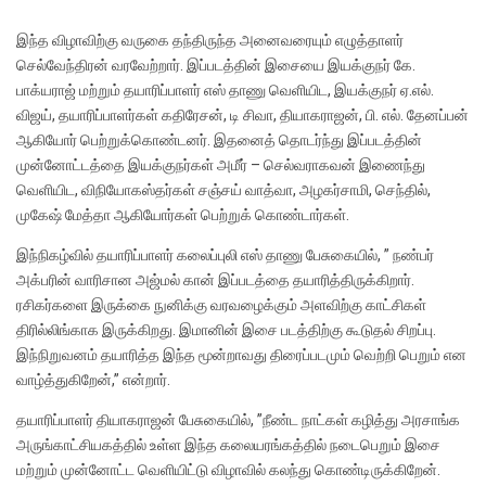
இந்த விழாவிற்கு வருகை தந்திருந்த அனைவரையும் எழுத்தாளர்
செல்வேந்திரன் வரவேற்றார். இப்படத்தின் இசையை இயக்குநர் கே.
பாக்யராஜ் மற்றும் தயாரிப்பாளர் எஸ் தாணு வெளியிட, இயக்குநர் ஏ.எல்.
விஜய், தயாரிப்பாளர்கள் கதிரேசன், டி சிவா, தியாகராஜன், பி. எல். தேனப்பன்
ஆகியோர் பெற்றுக்கொண்டனர். இதனைத் தொடர்ந்து இப்படத்தின்
முன்னோட்டத்தை இயக்குநர்கள் அமீர் – செல்வராகவன் இணைந்து
வெளியிட, விநியோகஸ்தர்கள் சஞ்சய் வாத்வா, அழகர்சாமி, செந்தில்,
முகேஷ் மேத்தா ஆகியோர்கள் பெற்றுக் கொண்டார்கள்.
இந்நிகழ்வில் தயாரிப்பாளர் கலைப்புலி எஸ் தாணு பேசுகையில், ” நண்பர்
அக்பரின் வாரிசான அஜ்மல் கான் இப்படத்தை தயாரித்திருக்கிறார்.
ரசிகர்களை இருக்கை நுனிக்கு வரவழைக்கும் அளவிற்கு காட்சிகள்
திரில்லிங்காக இருக்கிறது. இமானின் இசை படத்திற்கு கூடுதல் சிறப்பு.
இந்நிறுவனம் தயாரித்த இந்த மூன்றாவது திரைப்படமும் வெற்றி பெறும் என
வாழ்த்துகிறேன்,” என்றார்.
தயாரிப்பாளர் தியாகராஜன் பேசுகையில், ”நீண்ட நாட்கள் கழித்து அரசாங்க
அருங்காட்சியகத்தில் உள்ள இந்த கலையரங்கத்தில் நடைபெறும் இசை
மற்றும் முன்னோட்ட வெளியிட்டு விழாவில் கலந்து கொண்டிருக்கிறேன்.