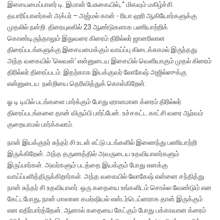
இசையமைப்பாளர் டி. இமான் பேசுகையில், ” மிகவும் மகிழ்ச்சி.‌
தயாரிப்பாளர்கள் அக்பர் – அஜ்மல் கான் ‍- ரியா ஹரி ஆகியோர்களுக்கு
முதலில் நன்றி. திரையுலகில் 23 ஆண்டுகளாக பணியாற்றிக்
கொண்டிருந்தாலும் இதுவரை கிரைம் திரில்லர் ஜானரிலான
திரைப்படங்களுக்கு இசையமைக்கும் வாய்ப்பு கிடைக்காமல் இருந்தது.‌
அந்த வகையில் ‘லெவன்’ என்னுடைய இசையில் வெளியாகும் முதல் கிரைம்
திரில்லர் திரைப்படம்.‌ இதற்காக இயக்குவர் லோகேஷ் அஜில்ஸுக்கு
என்னுடைய நன்றியை தெரிவித்துக் கொள்கிறேன்.
ஓ டி டியில் படங்களை பார்க்கும் போது ஏராளமான க்ரைம் திரில்லர்
திரைப்படங்களை தான் விரும்பி பார்ப்பேன். உச்சகட்ட காட்சி வரை ஆர்வம்
குறையாமல் பார்க்கலாம்.
நான் இயக்குநர் சுந்தர் சி உடன் எட்டு படங்களில் இணைந்து பணியாற்றி
இருக்கிறேன். அந்த தருணத்தில் அவருடைய உதவியாளர்களும்
இருப்பார்கள். அவர்களும் படத்தை இயக்கும் போது எனக்கு
வாய்ப்பளித்திருக்கிறார்கள். அந்த வகையில் லோகேஷ் என்னை சந்தித்து
நான் சுந்தர் சி உதவியாளர். ஒரு கதையை உங்களிடம் சொல்ல வேண்டும் என
கேட்டபோது, நான் மாஸான கமர்ஷியல் என்டர்டெய்னராக தான் இருக்கும்
என எதிர்பார்த்தேன். ஆனால் கதையை கேட்கும் போது பக்காவான க்ரைம்