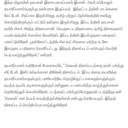
இந்த விழாவின் நாயகன் இசையமைப்பாளர் இமான். அவர் எப்போதும்
தயாரிப்பாளர்களுக்கு நண்பராக இருப்பவர். இந்தப் படத்தின் பாடல்களை
கேட்டேன். சிறப்பாக இருக்கிறது. தமிழ் மற்றும் ஆங்கிலத்தில் கலந்து
கொடுத்திருக்கும் பாட்டும் நன்றாக இருக்கிறது. இப்படத்தின் நாயகன்
நவீன் மிகச் சிறந்த திறமைசாலி. அவருடைய திறமையை தமிழ் திரையுலகம்
பயன்படுத்திக் கொள்ள வேண்டும். இப்படத்தின் இயக்குநரை மனதாரப்
பாராட்டுகிறேன். முன்னோட்டத்தில் சில காட்சிகளை பார்த்த உடனே
இவருடைய திறமை வெளிப்பட்டது.‌ இந்தத் திரைப்படம் மாபெரும் வெற்றி
பெற வாழ்த்துகிறேன்,” என்றார்.
தயாரிப்பாளர் கதிரேசன் பேசுகையில், ” லெவன் திரைப்படத்தை நான் பார்த்து
விட்டேன். இன்ட்ரஸ்டிங்கான திரில்லர் திரைப்படம். இப்படத்தை தயாரித்த
தயாரிப்பாளர்களுக்கும், பணியாற்றிய தொழில்நுட்ப கலைஞர்களுக்கும்,
நடித்த நடிகர், நடிகைகளுக்கும் என்னுடைய மனமார்ந்த வாழ்த்துக்களை
தெரிவித்துக் கொள்கிறேன். படத்தைப் பார்க்கும்போதுதான் படத்திற்கு ஏன்
‘லெவன்’ என பெயர் வைத்திருக்கிறார்கள் என்பது தெரியவரும். இந்தத்
திரைப்படம் வெற்றி பெற வாழ்த்துகிறேன்.