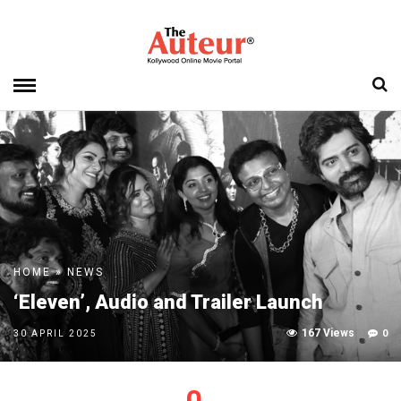
HOME
»
NEWS
‘Eleven’, Audio and Trailer Launch
167 Views
0
30 APRIL 2025
0