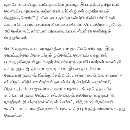
முன்னோட்டம் பெரும் வரவேற்பை பெற்றுள்ளது. இப்படத்தின் தமிழ்நாட்டு
வெளியீட்டு உரிமையை சுஷ்மா சினி ஆர்ட்ஸ் ஜி என் அழகர்சாமியும்,
தெலுங்கு வெளியீட்டு உரிமையை ருச்சிரா என்டர்டெய்ன்மென்ட்ஸ் என்
சுதாகர் ரெட்டியும், மலையாள உரிமையை E4 என்டர்டெய்ன்மென்ட் முகேஷ்
ஆர் மேத்தாவும், கர்நாடகா உரிமையை ஃபைவ் ஸ்டார் கே செந்திலும்
பெற்றுள்ளனர்.
மே 16 முதல் உலகம் முழுவதும் திரையரங்குகளில் வெளியாகும் இந்த
திரைப்படத்தின் இசை மற்றும் முன்னோட்ட வெளியீட்டு விழாவில்
படக்குழுவினருடன் இயக்குநர் கே,பாக்யராஜ், தயாரிப்பாளர்கள் கலைப்புலி
எஸ் தாணு, டி.ஜி. தியாகராஜன், டி. சிவா, இணை தயாரிப்பாளர்
கோபாலகிருஷ்ணன், இயக்குநர்கள் அமீர், செல்வராகவன், பிரபு சாலமன், ஏ.
எல் விஜய் , விநியோகஸ்தர்கள் ஃபைவ் ஸ்டார் செந்தில், அழகர்சாமி,
அருள்பதி , சரிகம ஐஸ்வர்யா, சஞ்சய் வாத்வா, முகேஷ் மேத்தா, மீனா
சாப்ரியா, கிருஷ்ண ரெட்டி, பி. எல். தேனப்பன், கதிரேசன், ராஜ் டிவி ரவி,
ரகுநந்தன், இயக்குநர்கள் விஷால் வெங்கட், பத்ரி, ரமேஷ் கிருஷ்ணன்
உள்ளிட்ட ஏராளமான திரையுலக பிரபலங்கள் சிறப்பு விருந்தினர்களாக கலந்து
கொண்டனர்.