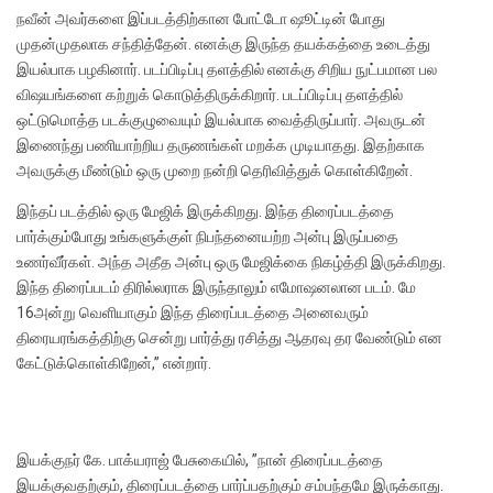
நவீன் அவர்களை இப்படத்திற்கான போட்டோ ஷூட்டின் போது
முதன்முதலாக சந்தித்தேன். எனக்கு இருந்த தயக்கத்தை உடைத்து
இயல்பாக பழகினார். படப்பிடிப்பு தளத்தில் எனக்கு சிறிய நுட்பமான பல
விஷ‌யங்களை கற்றுக் கொடுத்திருக்கிறார். படப்பிடிப்பு தளத்தில்
ஒட்டுமொத்த படக்குழுவையும் இயல்பாக வைத்திருப்பார். அவருடன்
இணைந்து பணியாற்றிய தருணங்கள் மறக்க முடியாதது. இதற்காக
அவருக்கு மீண்டும் ஒரு முறை நன்றி தெரிவித்துக் கொள்கிறேன்.
இந்தப் படத்தில் ஒரு மேஜிக் இருக்கிறது. இந்த திரைப்படத்தை
பார்க்கும்போது உங்களுக்குள் நிபந்தனையற்ற அன்பு இருப்பதை
உணர்வீர்கள். அந்த அதீத அன்பு ஒரு மேஜிக்கை நிகழ்த்தி இருக்கிறது.
இந்த திரைப்படம் திரில்லராக இருந்தாலும் எமோஷனலான படம். மே
16அன்று வெளியாகும் இந்த திரைப்படத்தை அனைவரும்
திரையரங்கத்திற்கு சென்று பார்த்து ரசித்து ஆதரவு தர வேண்டும் என
கேட்டுக்கொள்கிறேன்,” என்றார்.
இயக்குநர் கே. பாக்யராஜ் பேசுகையில், ”நான் திரைப்படத்தை
இயக்குவதற்கும், திரைப்படத்தை பார்ப்பதற்கும் சம்பந்தமே இருக்காது.