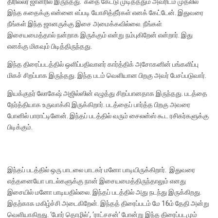
திரில்லர் ஜானரில் இருந்தது. கதை கேட்டு முடித்ததும் அவரிடம் முதலில்
இந்த கதைக்கு என்னை எப்படி யோசித்தீர்கள் எனக் கேட்டேன். இதுவரை
நீங்கள் இந்த ஜானருக்கு இசை அமைக்கவில்லை. நீங்கள்
இசையமைத்தால் நன்றாக இருக்கும் என்று நம்புகிறேன் என்றார். இது
எனக்கு மிகவும் பிடித்திருந்தது.
இந்த திரைப்படத்தில் ஒளிப்பதிவாளர் கார்த்திக் அசோகனின் பங்களிப்பு
மிகச் சிறப்பாக இருந்தது. இந்த படம் வெளியான பிறகு அவர் பேசப்படுவார்.‌
இயக்குநர் லோகேஷ் அஜில்ஸின் எழுத்து சிறப்பானதாக இருந்தது. படத்தை
நேர்த்தியாக உருவாக்கி இருக்கிறார். படத்தைப் பார்த்த பிறகு அவரை
போனில் பாராட்டினேன்.‌ இந்தப் படத்தில் வரும் சைலன்ஸ் கூட ரசிகர்களுக்கு
பிடிக்கும்.
இந்தப் படத்தில் ஒரு பாடலை பாடகர் மனோ பாடியிருக்கிறார்.‌ இதுவரை
எத்தனையோ பாடல்களுக்கு நான் இசையமைத்திருந்தாலும் எனது
இசையில் மனோ பாடியதில்லை. இந்தப் படத்தில் அது நடந்து இருக்கிறது.
இதற்காக மகிழ்ச்சி அடைகிறேன்.‌ இந்தத் திரைப்படம் மே 16ம் தேதி அன்று
வெளியாகிறது.‌ ‘போர் தொழில்’, ‘ராட்சசன்’ போன்று இந்த திரைப்படமும்