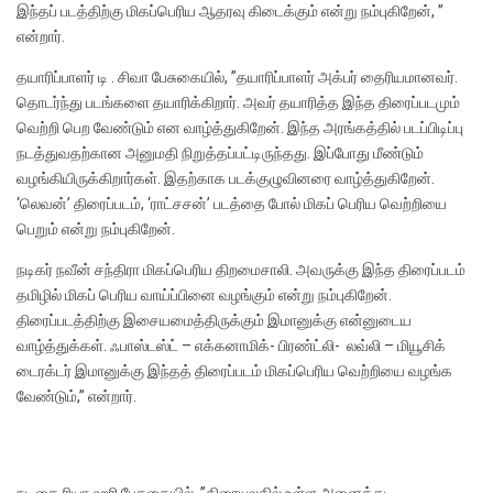
இந்தப் படத்திற்கு மிகப்பெரிய ஆதரவு கிடைக்கும் என்று நம்புகிறேன், ”
என்றார்.
தயாரிப்பாளர் டி . சிவா பேசுகையில், ”தயாரிப்பாளர் அக்பர் தைரியமானவர்.
தொடர்ந்து படங்களை தயாரிக்கிறார். அவர் தயாரித்த இந்த திரைப்படமும்
வெற்றி பெற வேண்டும் என வாழ்த்துகிறேன். இந்த அரங்கத்தில் படப்பிடிப்பு
நடத்துவதற்கான அனுமதி நிறுத்தப்பட்டிருந்தது. இப்போது மீண்டும்
வழங்கியிருக்கிறார்கள். இதற்காக படக்குழுவினரை வாழ்த்துகிறேன்.
‘லெவன்’ திரைப்படம், ‘ராட்சசன்’ படத்தை போல் மிகப் பெரிய வெற்றியை
பெறும் என்று நம்புகிறேன்.
நடிகர் நவீன் சந்திரா மிகப்பெரிய திறமைசாலி. அவருக்கு இந்த திரைப்படம்
தமிழில் மிகப் பெரிய வாய்ப்பினை வழங்கும் என்று நம்புகிறேன்.
திரைப்படத்திற்கு இசையமைத்திருக்கும் இமானுக்கு என்னுடைய
வாழ்த்துக்கள். ஃபாஸ்டஸ்ட் – எக்கனாமிக்- பிரண்ட்லி- லவ்லி – மியூசிக்
டைரக்டர் இமானுக்கு இந்தத் திரைப்படம் மிகப்பெரிய வெற்றியை வழங்க
வேண்டும்,” என்றார்.