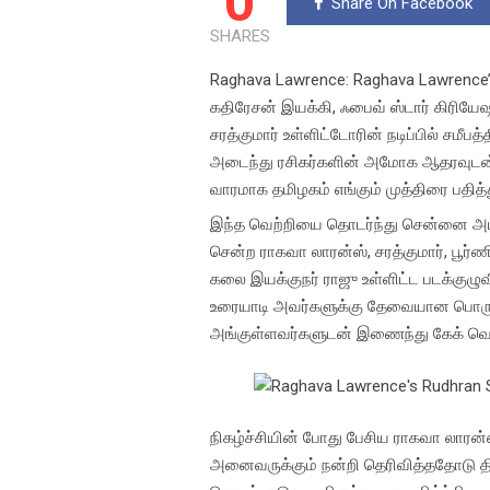
0
Share On Facebook
SHARES
Raghava Lawrence: Raghava Lawrence’
கதிரேசன் இயக்கி, ஃபைவ் ஸ்டார் கிரியேஷன
சரத்குமார் உள்ளிட்டோரின் நடிப்பில் சமீப
அடைந்து ரசிகர்களின் அமோக ஆதரவுடன்
வாரமாக தமிழகம் எங்கும் முத்திரை பதித்
இந்த வெற்றியை தொடர்ந்து சென்னை அம்ப
சென்ற ராகவா லாரன்ஸ், சரத்குமார், பூர்ணி
கலை இயக்குநர் ராஜு உள்ளிட்ட படக்குழுவி
உரையாடி அவர்களுக்கு தேவையான பொருட்
அங்குள்ளவர்களுடன் இணைந்து கேக் வெட்
நிகழ்ச்சியின் போது பேசிய ராகவா லாரன்ஸ் 
அனைவருக்கும் நன்றி தெரிவித்ததோடு த