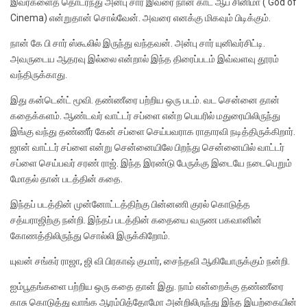
இவர்களைத் தொடர்ந்து அன்பு சார் இவரை நான் காட் ஆப் சினிமா ( God of
Cinema) என்றுதான் சொல்வேன். அவரை எனக்கு மிகவும் பிடிக்கும்.
நான் கே பி சார் ஸ்கூலில் இருந்து வந்தவன். அன்பு சார் யுனிவர்சிட்டி.
அவருடைய ஆதரவு இல்லை என்றால் இந்த திரைப்படம் இவ்வளவு தூரம்
வந்திருக்காது.
இது கன்டென்ட் மூவி. தண்ணீரை பற்றிய ஒரு படம். வட சென்னை தான்
கதைக்களம். ஆண்டவர் வாட்டர் சப்ளை என்ற பெயரில் மதுரையிலிருந்து
இங்கு வந்து தண்ணீர் கேன் சப்ளை செய்பவராக ராதாரவி நடித்திருக்கிறார்.
ஜான் வாட்டர் சப்ளை என்று சென்னையிலே பிறந்து சென்னையில் வாட்டர்
சப்ளை செய்பவர் சரண் ராஜ். இந்த இரண்டு பேருக்கு இடையே நடைபெறும்
மோதல் தான் படத்தின் கதை.
இந்தப் படத்தின் முன்னோட்டத்திற்கு பின்னணி குரல் கொடுத்த
சத்யராஜிற்கு நன்றி. இந்தப் படத்தின் கதையை வருண பகவானின்
கோணத்திலிருந்து சொல்லி இருக்கிறோம்.
யுவன் சங்கர் ராஜா, ஜி வி பிரகாஷ் குமார், சைந்தவி ஆகியோருக்கும் நன்றி.
ஐம்பூதங்களை பற்றிய ஒரு கதை தான் இது. நாம் என்றைக்கு தண்ணீரை
காசு கொடுத்து வாங்க ஆரம்பித்தோமோ அன்றிலிருந்து இந்த இயற்கையின்