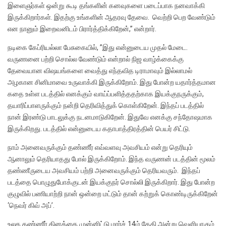
இளைஞர்கள் ஒன்று கூடி தங்களின் கனவுகளை படைப்பாக நனவாக்கி
இருக்கிறார்கள். இதற்கு உங்களின் ஆதரவு தேவை. வெற்றி பெற வேண்டும்
என நானும் இறைவனிடம் பிரார்த்திக்கிறேன்,” என்றார்.
நடிகை கேப்ரியல்லா பேசுகையில், ”இது என்னுடைய முதல் மேடை.
வருணனை பற்றி சொல்ல வேண்டும் என்றால் நிஜ வாழ்க்கைக்கு
தேவையான விஷயங்களை வைத்து எந்தவித டிராமாவும் இல்லாமல்
அழகான சினிமாவை உருவாக்கி இருக்கிறோம். இது போன்ற யதார்த்தமான
கதை உள்ள படத்தில் எனக்கும் வாய்ப்பளித்ததற்காக இயக்குநருக்கும்,
தயாரிப்பாளருக்கும் நன்றி தெரிவித்துக் கொள்கிறேன். இந்தப் படத்தில்
நான் இரண்டு பாடலுக்கு நடனமாடுகிறேன். இதுவே எனக்கு சந்தோஷமாக
இருக்கிறது. படத்தில் என்னுடைய கதாபாத்திரத்தின் பெயர் சிட்டு.
நாம் அனைவருக்கும் தண்ணீர் எவ்வளவு அவசியம் என்று தெரியும்
ஆனாலும் தெரியாதது போல் இருக்கிறோம். இந்த வருணன் படத்தின் மூலம்
தண்ணீருடைய அவசியம் பற்றி அனைவருக்கும் தெரியவரும். இந்தப்
படத்தை பொழுதுபோக்குடன் இயக்குநர் சொல்லி இருக்கிறார். இது போன்ற
குழுவில் பணியாற்றி நான் ஒன்றை மட்டும் தான் கற்றுக் கொண்டிருக்கிறேன்
‘நெவர் கிவ் அப்’.
உலக தண்ணீர் தினத்தை முன்னிட்டு மார்ச் 14ம் தேதி அன்று வெளியாகும்