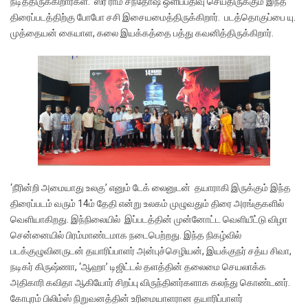
நடித்திருக்கிறார்கள். ஸ்ரீ ராம சந்தோஷ் ஒளிப்பதிவு செய்திருக்கும் இந்த
திரைப்படத்திற்கு போபோ சசி இசையமைத்திருக்கிறார். படத்தொகுப்பை யு.
முத்தையன் கையாள, கலை இயக்கத்தை பத்து கவனித்திருக்கிறார்.
‘நீரின்றி அமையாது உலகு’ எனும் டேக் லைனுடன் தயாராகி இருக்கும் இந்த
திரைப்படம் வரும் 14ம் தேதி என்று உலகம் முழுவதும் திரை அரங்குகளில்
வெளியாகிறது. இந்நிலையில் இப்படத்தின் முன்னோட்ட வெளியீட்டு விழா
சென்னையில் பிரம்மாண்டமாக நடைபெற்றது. இந்த நிகழ்வில்
படக்குழுவினருடன் தயாரிப்பாளர் அன்புச்செழியன், இயக்குநர் சத்ய சிவா,
நடிகர் கிருஷ்ணா, ‘ஆஹா’ டிஜிட்டல் தளத்தின் தலைமை செயலாக்க
அதிகாரி கவிதா ஆகியோர் சிறப்பு விருந்தினர்களாக கலந்து கொண்டனர்.
கோபுரம் பிலிம்ஸ் நிறுவனத்தின் உரிமையாளரான தயாரிப்பாளர்