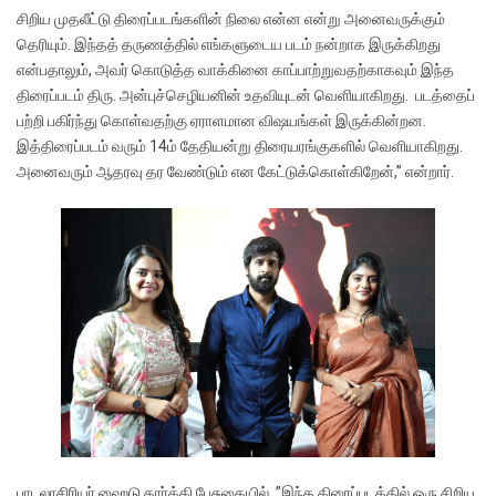
சிறிய முதலீட்டு திரைப்படங்களின் நிலை என்ன என்று அனைவருக்கும்
தெரியும். இந்தத் தருணத்தில் எங்களுடைய படம் நன்றாக இருக்கிறது
என்பதாலும், அவர் கொடுத்த வாக்கினை காப்பாற்றுவதற்காகவும் இந்த
திரைப்படம் திரு. அன்புச்செழியனின் உதவியுடன் வெளியாகிறது. படத்தைப்
பற்றி பகிர்ந்து கொள்வதற்கு ஏராளமான விஷயங்கள் இருக்கின்றன.
இத்திரைப்படம் வரும் 14ம் தேதியன்று திரையரங்குகளில் வெளியாகிறது.
அனைவரும் ஆதரவு தர வேண்டும் என கேட்டுக்கொள்கிறேன்,” என்றார்.
பாடலாசிரியர் ஹைடு கார்த்தி பேசுகையில், ”இந்த திரைப்படத்தில் ஒரு சிறிய