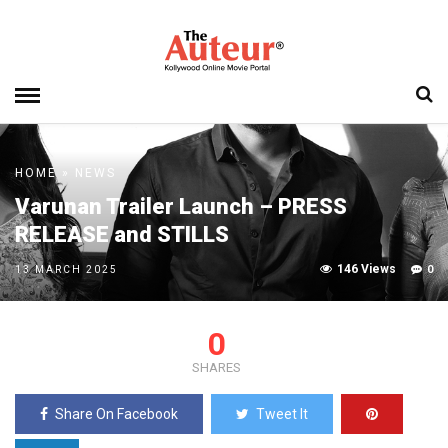
HOME
»
NEWS
Varunan Trailer Launch – PRESS
RELEASE and STILLS
146 Views
0
13 MARCH 2025
0
SHARES
Share On Facebook
Tweet It