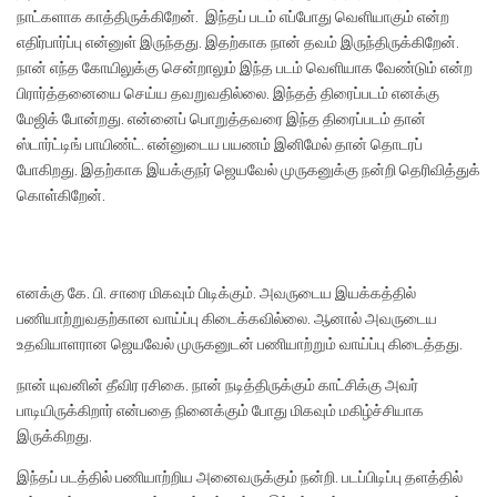
நாட்களாக காத்திருக்கிறேன். இந்தப் படம் எப்போது வெளியாகும் என்ற
எதிர்பார்ப்பு என்னுள் இருந்தது. இதற்காக நான் தவம் இருந்திருக்கிறேன்.
நான் எந்த கோயிலுக்கு சென்றாலும் இந்த படம் வெளியாக வேண்டும் என்ற
பிரார்த்தனையை செய்ய தவறுவதில்லை. இந்தத் திரைப்படம் எனக்கு
மேஜிக் போன்றது. என்னைப் பொறுத்தவரை இந்த திரைப்படம் தான்
ஸ்டார்ட்டிங் பாயிண்ட். என்னுடைய பயணம் இனிமேல் தான் தொடரப்
போகிறது. இதற்காக இயக்குநர் ஜெயவேல் முருகனுக்கு நன்றி தெரிவித்துக்
கொள்கிறேன்.
எனக்கு கே. பி. சாரை மிகவும் பிடிக்கும். அவருடைய இயக்கத்தில்
பணியாற்றுவதற்கான வாய்ப்பு கிடைக்கவில்லை. ஆனால் அவருடைய
உதவியாளரான ஜெயவேல் முருகனுடன் பணியாற்றும் வாய்ப்பு கிடைத்தது.
நான் யுவனின் தீவிர ரசிகை. நான் நடித்திருக்கும் காட்சிக்கு அவர்
பாடியிருக்கிறார் என்பதை நினைக்கும் போது மிகவும் மகிழ்ச்சியாக
இருக்கிறது.
இந்தப் படத்தில் பணியாற்றிய அனைவருக்கும் நன்றி. படப்பிடிப்பு தளத்தில்