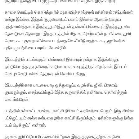
ராதாரவி தன்னுடைய முழு அர்ப்பணிப்பையும் வழங்கி இருக்கிறார்.
காசை கொட்டிக் கொடுத்து ரிச் ஆக எடுத்தால்தான் ரசிகர்கள் ரசிப்பார்கள்
என்று இல்லை. இந்தக் குழுவினரிடம் பணம் இல்லை. ஆனால் நிறைய
புத்திசாலித்தனம் இருந்தது. அத்துடன் தன்னம்பிக்கையும் இருந்தது. சில
ஆண்டுகள் ஆனாலும் இந்த படத்தின் மீதான அவர்களின் நம்பிக்கை துளி
அளவு கூட குறையவில்லை. படத்தை வெளியிடுவதற்காக குழுவினரின்
புதிய முயற்சியை பாராட்ட வேண்டும்.
இப்படத்தில் பாடல்களும், பின்னணி இசையும் நன்றாக இருக்கிறது.
ஒட்டுமொத்த குழுவினரும் கடுமையாக உழைத்திருக்கிறார்கள். இப்படம்
அன்புச்செழியனின் ஆதரவுடன் வெளியாகிறது.
இப்படத்திற்காக பாடலை பாடி ஒத்துழைப்பு வழங்கிய ஜீ.வி. பிரகாஷ்
குமாருக்கும், சைந்தவிக்கும் இந்த தருணத்தில் நன்றியை தெரிவித்துக்
கொள்கிறேன்.
படத்தின் உச்சகட்ட சண்டை காட்சி நிச்சயம் வரவேற்பை பெறும். இது சின்ன
பட்ஜெட் படம் அல்ல என்பதை இந்த காட்சி நிரூபிக்கும். ரசிகர்களுக்கு இந்த
படம் பிடிக்கும்,” என்றார்.
நடிகை ஹரிப்பிரியா பேசுகையில், ”நான் இந்த தருணத்திற்காக நீண்ட