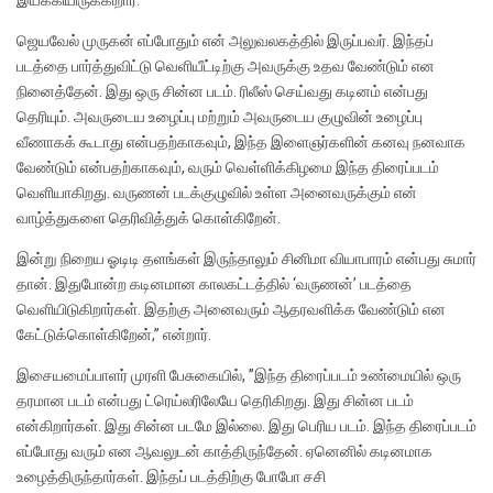
ஜெயவேல் முருகன் எப்போதும் என் அலுவலகத்தில் இருப்பவர். இந்தப்
படத்தை பார்த்துவிட்டு வெளியீட்டிற்கு அவருக்கு உதவ வேண்டும் என
நினைத்தேன். இது ஒரு சின்ன படம். ரிலீஸ் செய்வது கடினம் என்பது
தெரியும். அவருடைய உழைப்பு மற்றும் அவருடைய குழுவின் உழைப்பு
வீணாகக் கூடாது என்பதற்காகவும், இந்த இளைஞர்களின் கனவு நனவாக
வேண்டும் என்பதற்காகவும், வரும் வெள்ளிக்கிழமை இந்த திரைப்படம்
வெளியாகிறது. வருணன் படக்குழுவில் உள்ள அனைவருக்கும் என்
வாழ்த்துகளை தெரிவித்துக் கொள்கிறேன்.
இன்று நிறைய ஓடிடி தளங்கள் இருந்தாலும் சினிமா வியாபாரம் என்பது சுமார்
தான். இதுபோன்ற கடினமான காலகட்டத்தில் ‘வருணன்’ படத்தை
வெளியிடுகிறார்கள். இதற்கு அனைவரும் ஆதரவளிக்க வேண்டும் என
கேட்டுக்கொள்கிறேன்,” என்றார்.
இசையமைப்பாளர் முரளி பேசுகையில், ”இந்த திரைப்படம் உண்மையில் ஒரு
தரமான படம் என்பது ட்ரெய்லரிலேயே தெரிகிறது. இது சின்ன படம்
என்கிறார்கள். இது சின்ன படமே இல்லை. இது பெரிய படம். இந்த திரைப்படம்
எப்போது வரும் என ஆவலுடன் காத்திருந்தேன். ஏனெனில் கடினமாக
உழைத்திருந்தார்கள். இந்தப் படத்திற்கு போபோ சசி