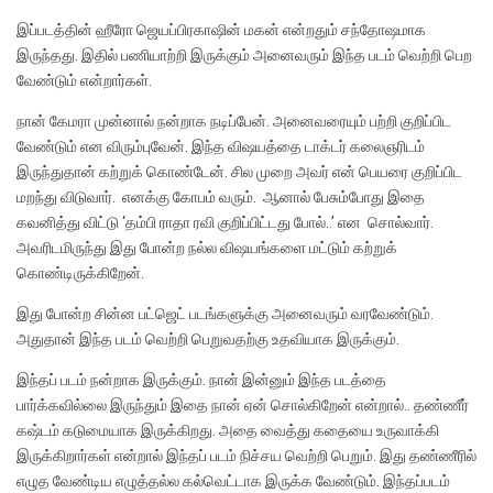
இப்படத்தின் ஹீரோ ஜெயப்பிரகாஷின் மகன் என்றதும் சந்தோஷமாக
இருந்தது. இதில் பணியாற்றி இருக்கும் அனைவரும் இந்த படம் வெற்றி பெற
வேண்டும் என்றார்கள்.
நான் கேமரா முன்னால் நன்றாக நடிப்பேன். அனைவரையும் பற்றி குறிப்பிட
வேண்டும் என விரும்புவேன். இந்த விஷயத்தை டாக்டர் கலைஞரிடம்
இருந்துதான் கற்றுக் கொண்டேன். சில முறை அவர் என் பெயரை குறிப்பிட
மறந்து விடுவார். எனக்கு கோபம் வரும். ஆனால் பேசும்போது இதை
கவனித்து விட்டு ‘தம்பி ராதா ரவி குறிப்பிட்டது போல்..’ என சொல்வார்.
அவரிடமிருந்து இது போன்ற நல்ல விஷயங்களை மட்டும் கற்றுக்
கொண்டிருக்கிறேன்.
இது போன்ற சின்ன பட்ஜெட் படங்களுக்கு அனைவரும் வரவேண்டும்.
அதுதான் இந்த படம் வெற்றி பெறுவதற்கு உதவியாக இருக்கும்.
இந்தப் படம் நன்றாக இருக்கும். நான் இன்னும் இந்த படத்தை
பார்க்கவில்லை இருந்தும் இதை நான் ஏன் சொல்கிறேன் என்றால்.. தண்ணீர்
கஷ்டம் கடுமையாக இருக்கிறது. அதை வைத்து கதையை உருவாக்கி
இருக்கிறார்கள் என்றால் இந்தப் படம் நிச்சய வெற்றி பெறும். இது தண்ணீரில்
எழுத வேண்டிய எழுத்தல்ல கல்வெட்டாக இருக்க வேண்டும். இந்தப்படம்