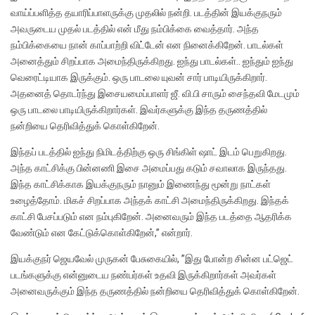
வாய்ப்பளித்த தயாரிப்பாளருக்கு முதலில் நன்றி. படத்தின் இயக்குநரும்
அவருடைய முதல் படத்தில் என் மீது நம்பிக்கை வைத்தார். அந்த
நம்பிக்கையை நான் காப்பாற்றி விட்டேன் என நினைக்கிறேன். பாடல்கள்
அனைத்தும் சிறப்பாக அமைந்திருக்கிறது. ஐந்து பாடல்கள்.. ஐந்தும் ஐந்து
வெரைட்டியாக இருக்கும். ஒரு பாடலை யுவன் சார் பாடியிருக்கிறார்.
அதனைத் தொடர்ந்து இசையமைப்பாளர் ஜீ. வி.பி சாரும் சைந்தவி மேடமும்
ஒரு பாடலை பாடியிருக்கிறார்கள். இவர்களுக்கு இந்த தருணத்தில்
நன்றியை தெரிவித்துக் கொள்கிறேன்.
இந்தப் படத்தில் ஐந்து நிமிடத்திற்கு ஒரு சிங்கிள் ஷாட் இடம் பெறுகிறது.
அந்த காட்சிக்கு பின்னணி இசை அமைப்பது கடும் சவாலாக இருந்தது.
இந்த காட்சிக்காக இயக்குநரும் நானும் இணைந்து மூன்று நாட்கள்
உழைத்தோம். மிகச் சிறப்பாக அந்தக் காட்சி அமைந்திருக்கிறது. இந்தக்
காட்சி பேசப்படும் என நம்புகிறேன். அனைவரும் இந்த படத்தை ஆதரிக்க
வேண்டும் என கேட்டுக்கொள்கிறேன்,” என்றார்.
இயக்குநர் ஜெயவேல் முருகன் பேசுகையில், ”இது போன்ற சின்ன பட்ஜெட்
படங்களுக்கு என்னுடைய நண்பர்கள் உதவி இருக்கிறார்கள் அவர்கள்
அனைவருக்கும் இந்த தருணத்தில் நன்றியை தெரிவித்துக் கொள்கிறேன்.