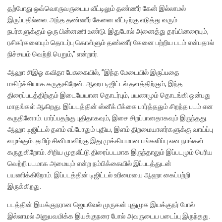
தற்போது ஒவ்வொருவருடைய வீட்டிலும் தண்ணீர் கேன் இல்லாமல்
இருப்பதில்லை. அந்த தண்ணீர் கேனை வீட்டிற்கு எடுத்து வரும்
நபர்களுக்கும் ஒரு பின்னணி உண்டு. இதுபோல் அனைத்து தரப்பினரையும்,
ரசிகர்களையும் தொடர்பு கொள்ளும் தண்ணீர் கேனை பற்றிய படம் என்பதால்
நிச்சயம் வெற்றி பெறும்,” என்றார்.
ஆஹா சிஇஓ கவிதா பேசுகையில், ”இந்த மேடையில் இருப்பதை
மகிழ்ச்சியாக கருதுகிறேன். ஆஹா டிஜிட்டல் தளத்திற்கும், இந்த
திரைப்படத்திற்கும் இடையேயான தொடர்பும், பயணமும் தொடங்கி ஒன்பது
மாதங்கள் ஆகிறது. இப்படத்தின் ஸ்னீக் பீக்கை பார்த்ததும் சிறந்த படம் என
கருதினோம். பார்ப்பதற்கு புதிதாகவும், இசை சிறப்பானதாகவும் இருந்தது.
ஆஹா டிஜிட்டல் தளம் எப்போதும் புதிய, இளம் திறமையாளர்களுக்கு வாய்ப்பு
வழங்கும். தமிழ் சினிமாவிற்கு இது முக்கியமான பங்களிப்பு என நாங்கள்
கருதுகிறோம். சிறிய முதலீட்டு திரைப்படமாக இருந்தாலும் இப்படமும் பெரிய
வெற்றி படமாக அமையும் என்ற நம்பிக்கையில் இப்படத்துடன்
பயணிக்கிறோம். இப்படத்தின் டிஜிட்டல் உரிமையை ஆஹா கைப்பற்றி
இருக்கிறது.
படத்தின் இயக்குநரான ஜெயவேல் முருகன் புதுமுக இயக்குநர் போல்
இல்லாமல் அனுபவமிக்க இயக்குநரை போல் அவருடைய படைப்பு இருந்தது.