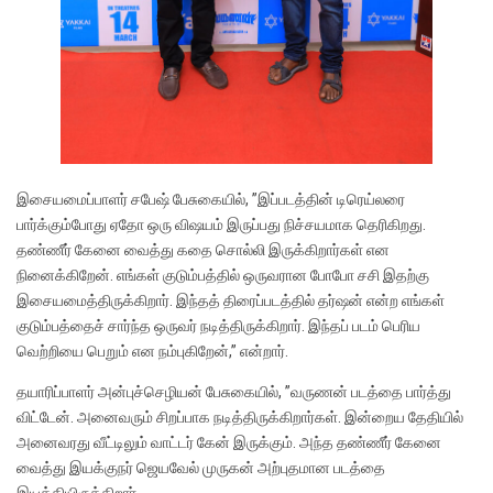
இசையமைப்பாளர் சபேஷ் பேசுகையில், ”இப்படத்தின் டிரெய்லரை
பார்க்கும்போது ஏதோ ஒரு விஷயம் இருப்பது நிச்சயமாக தெரிகிறது.
தண்ணீர் கேனை வைத்து கதை சொல்லி இருக்கிறார்கள் என
நினைக்கிறேன். எங்கள் குடும்பத்தில் ஒருவரான போபோ சசி இதற்கு
இசையமைத்திருக்கிறார். இந்தத் திரைப்படத்தில் தர்ஷன் என்ற எங்கள்
குடும்பத்தைச் சார்ந்த ஒருவர் நடித்திருக்கிறார்.‌ இந்தப் படம் பெரிய
வெற்றியை பெறும் என நம்புகிறேன்,” என்றார்.
தயாரிப்பாளர் அன்புச்செழியன் பேசுகையில், ”வருணன் படத்தை பார்த்து
விட்டேன். அனைவரும் சிறப்பாக நடித்திருக்கிறார்கள். இன்றைய தேதியில்
அனைவரது வீட்டிலும் வாட்டர் கேன் இருக்கும். அந்த தண்ணீர் கேனை
வைத்து இயக்குநர் ஜெயவேல் முருகன் அற்புதமான படத்தை
இயக்கியிருக்கிறார்.