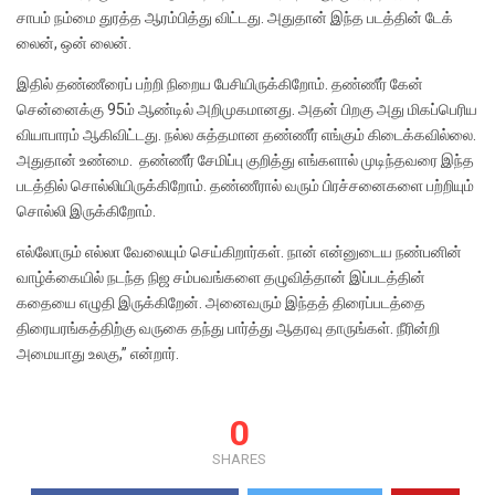
சாபம் நம்மை துரத்த ஆரம்பித்து விட்டது. அதுதான் இந்த படத்தின் டேக்
லைன், ஒன் லைன்.
இதில் தண்ணீரைப் பற்றி நிறைய பேசியிருக்கிறோம். தண்ணீர் கேன்
சென்னைக்கு 95ம் ஆண்டில் அறிமுகமானது. அதன் பிறகு அது மிகப்பெரிய
வியாபாரம் ஆகிவிட்டது. நல்ல சுத்தமான தண்ணீர் எங்கும் கிடைக்கவில்லை.
அதுதான் உண்மை. தண்ணீர் சேமிப்பு குறித்து எங்களால் முடிந்தவரை இந்த
படத்தில் சொல்லியிருக்கிறோம். தண்ணீரால் வரும் பிரச்சனைகளை பற்றியும்
சொல்லி இருக்கிறோம்.
எல்லோரும் எல்லா வேலையும் செய்கிறார்கள். நான் என்னுடைய நண்பனின்
வாழ்க்கையில் நடந்த நிஜ சம்பவங்களை தழுவித்தான் இப்படத்தின்
கதையை எழுதி இருக்கிறேன். அனைவரும் இந்தத் திரைப்படத்தை
திரையரங்கத்திற்கு வருகை தந்து பார்த்து ஆதரவு தாருங்கள். நீரின்றி
அமையாது உலகு,” என்றார்.
0
SHARES