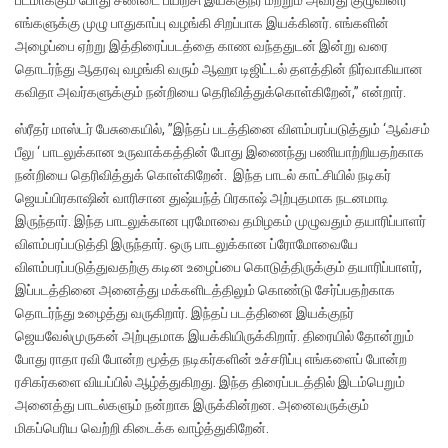
படமாக்கும் போது சண்டை பயிற்சி இயக்குநர் மற்றும் அவரது குழுவினர்
எங்களுக்கு முழு பாதுகாப்பு வழங்கி சிறப்பாக இயக்கினர். எங்களின்
அழைப்பை ஏற்று இத்திரைப்படத்தை காண வந்ததுடன் இன்று வரை
தொடர்ந்து ஆதரவு வழங்கி வரும் ஆஹா டிஜிட்டல் தளத்தின் நிர்வாகியான
கவிதா அவர்களுக்கும் நன்றியை தெரிவித்துக்கொள்கிறேன்,” என்றார்.
ஸ்ரீதர் மாஸ்டர் பேசுகையில், ”இந்தப் படத்தினை விளம்பரப்படுத்தும் ‘ஆவ்சம்
பீலு ‘ பாடலுக்கான உருவாக்கத்தின் போது இணைந்து பணியாற்றியதற்காக
நன்றியை தெரிவித்துக் கொள்கிறேன். இந்த பாடல் காட்சியில் நடிகர்
ஜெயப்பிரகாஷின் வாரிசான துஷ்யந்த் பிரகாஷ் அற்புதமாக நடனமாடி
இருந்தார். இந்த பாடலுக்கான புரமோவை தமிழகம் முழுவதும் தயாரிப்பாளர்
விளம்பரப்படுத்தி இருந்தார். ஒரு பாடலுக்கான ப்ரோமோவையே
விளம்பரப்படுத்துவதற்கு கடின உழைப்பை கொடுத்திருக்கும் தயாரிப்பாளர்,
இப்படத்தினை அனைத்து மக்களிடத்திலும் கொண்டு சேர்ப்பதற்காக
தொடர்ந்து உழைத்து வருகிறார். இந்தப் படத்தினை இயக்குநர்
ஜெயவேல்முருகன் அற்புதமாக இயக்கியிருக்கிறார். திரையில் தோன்றும்
போது ராதா ரவி போன்ற மூத்த நடிகர்களின் உச்சரிப்பு எங்களைப் போன்ற
ரசிகர்களை வியப்பில் ஆழ்த்துகிறது. இந்த திரைப்படத்தில் இடம்பெறும்
அனைத்து பாடல்களும் நன்றாக இருக்கின்றன. அனைவருக்கும்
மிகப்பெரிய வெற்றி கிடைக்க வாழ்த்துகிறேன்.