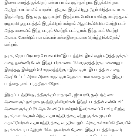
இசையமைத்திருக்கிறார். எல்லா பாடல்களும் நன்றாக இருக்கின்றன.
அதிலும் பாடல்களில் சவுண்ட் புதிதாக இருக்கிறது. ரிதம் வித்தியாசமாக
இருக்கிறது. இது ஒரு புது முயற்சி. இதற்காக போபோ சசிக்கு வாழ்த்துகள்.
ராதாரவி ஒரு படத்தில் இருக்கிறார் என்றால் அது மிகப்பெரிய வெற்றி படம்.
அந்த வகையில் இந்த படமும் வெற்றிப் படம் தான். இந்த படம் வெற்றி
அடைய வேண்டும் என எல்லாம் வல்ல இறைவனை பிரார்த்திக்கிறேன்,”
என்றார்.
நடிகர் ஜெயப்பிரகாஷ் பேசுகையில்,”இப்படத்தின் இயக்குநர் எடுத்திருக்கும்
கதை தண்ணீர் கேன். இந்தப் பிரச்சனை 10 வருஷத்திற்கு முன்னாலும்
இருந்தது இன்னும் 50 வருஷத்திற்கும் இருக்கும். இப்படத்தின் கதை
அவுட்டேட்டட் அல்ல. அனைவருக்கும் நெருக்கமான கதை தான். இந்தப்
படத்தை நான் பார்த்திருக்கிறேன்.
இந்தப் படத்தில் நடித்திருக்கும் ராதாரவி , ஜீவா ரவி, துஷ்யந்த் என
அனைவரும் நன்றாக நடித்திருக்கிறார்கள். இந்தப் படத்தின் கன்டென்ட்
அனைவருக்கும் ரீச் ஆக வேண்டும் என்றால் இவர்களைப் போன்ற சிறந்த
நடிகர்களால் தான் அந்த கதாபாத்திரத்தை ஏற்று நடிக்க முடியும்.
கதாசிரியர்கள் கதாபாத்திரத்தை எழுதினாலும்.. அதை உள்வாங்கி திரையில்
நடிக்கக்கூடிய ஆற்றல் மிக்க நடிகர்கள் தேவை. இந்தப் படத்தில் நடிகர்