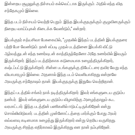
இன்றைய சூழலுக்கு நிச்சயம் கல்வெட்டாக இருக்கும். அதில் எந்த வித
சந்தேகமும் இல்லை.
இந்த படம் நிச்சயம் வெற்றி பெறும். இந்த இயக்குநருக்கும் குழுவினருக்கும்
நிறைய வாய்ப்புகள் கிடைக்க வேண்டும்,” என்றார்.
இயக்குநர் சத்யசிவா பேசுகையில், ”முதலில் இந்தப் படத்தின் இயக்குநரை
பற்றி பேச வேண்டும். நான் எப்படி முதல் படத்தினை இயக்கி விட்டு
ஆர்வத்துடன் எந்த உணர்வுடன் காத்திருந்தேனோ அதே உணர்வில் இவரும்
இருக்கிறார். இந்தப் படத்திற்காக கடுமையாக உழைத்திருக்கிறார்,
கஷ்டப்பட்டு இருக்கிறார். சின்ன படங்களுக்கு தியேட்டரை தவிர வேறு எந்த
வியாபாரமும் இல்லை. அதனால் இந்த படம் வெளியாகிறது என்றாலே
அவருக்கு சந்தோஷம் தான். இயக்குநருக்கு இதுவே வெற்றிதான்.
இந்தப் படத்தில் சங்கர் நாக் நடித்திருக்கிறார். இவர் எங்களுடைய குடும்ப
நண்பர். இவர் எங்களுடைய குடும்ப விழாவிற்கு அழைத்தாலும் கூட
வரமாட்டார். இந்த படத்தின் பணிகளில் ஈடுபட்டிருக்கிறேன் என்று
சொல்லிவிடுவார். படத்தின் முன்னோட்டத்தை பார்க்கும் போது அவர்
எவ்வளவு கடினமாக உழைத்து இருக்கிறார் என்று தெரிய வருகிறது.
அவருக்கு சிறந்த எதிர்காலம் இருக்கிறது என நான் நம்புகிறேன்.