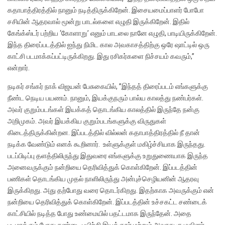
கதாபாத்திரத்தில் நானும் நடித்திருக்கிறேன். இசையமைப்பாளர் போபோ
சசியின் ஆதரவால் மூன்று பாடல்களை எழுதி இருக்கிறேன். இதில்
கேங்க்ஸ்டர் பற்றிய ‘கோளாறு’ எனும் பாடலை நானே எழுதி, பாடியிருக்கிறேன்.
இந்த திரைப்படத்தில் ஐந்து நிமிட கால அவகாசத்திற்கு ஒரே ஷாட்டில் ஒரு
காட்சி படமாக்கப்பட்டிருக்கிறது. இது ரசிகர்களை நிச்சயம் கவரும்,”
என்றார்.
நடிகர் சங்கர் நாக் விஜயன் பேசுகையில், ”இந்தத் திரைப்படம் எங்களுக்கு
நீண்ட நெடிய பயணம். நானும், இயக்குநரும் பால்ய காலத்து நண்பர்கள்.
அவர் குறும்படங்கள் இயக்கத் தொடங்கிய காலத்தில் இருந்தே நன்கு
அறிமுகம். அவர் இயக்கிய குறும்படங்களுக்கு விருதுகள்
கிடைத்திருக்கின்றன. இப்படத்தில் வில்லன் கதாபாத்திரத்தில் நீ தான்
நடிக்க வேண்டும் எனக் கூறினார். உள்ளுக்குள் மகிழ்ச்சியாக இருந்தது.
படப்பிடிப்பு தளத்திலிருந்து இதுவரை எங்களுக்கு உறுதுணையாக இருந்த
அனைவருக்கும் நன்றியை தெரிவித்துக் கொள்கிறேன். இப்படத்தின்
பணிகள் தொடங்கிய முதல் நாளிலிருந்து அன்புச்செழியனின் ஆதரவு
இருக்கிறது. அது தற்போது வரை தொடர்கிறது. இதற்காக அவருக்கும் என்
நன்றியை தெரிவித்துக் கொள்கிறேன். இப்படத்தின் உச்சகட்ட சண்டைக்
காட்சியில் நடித்த போது உண்மையில் பதட்டமாக இருந்தேன். அதை