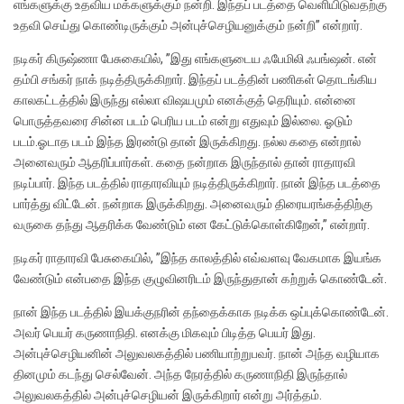
எங்களுக்கு உதவிய மக்களுக்கும் நன்றி. இந்தப் படத்தை வெளியிடுவதற்கு
உதவி செய்து கொண்டிருக்கும் அன்புச்செழியனுக்கும் நன்றி” என்றார்.
நடிகர் கிருஷ்ணா பேசுகையில், ”இது எங்களுடைய ஃபேமிலி ஃபங்ஷன். என்
தம்பி சங்கர் நாக் நடித்திருக்கிறார். இந்தப் படத்தின் பணிகள் தொடங்கிய
காலகட்டத்தில் இருந்து எல்லா விஷயமும் எனக்குத் தெரியும். என்னை
பொருத்தவரை சின்ன படம் பெரிய படம் என்று எதுவும் இல்லை. ஓடும்
படம்.ஓடாத படம் இந்த இரண்டு தான் இருக்கிறது. நல்ல கதை என்றால்
அனைவரும் ஆதரிப்பார்கள். கதை நன்றாக இருந்தால் தான் ராதாரவி
நடிப்பார். இந்த படத்தில் ராதாரவியும் நடித்திருக்கிறார். நான் இந்த படத்தை
பார்த்து விட்டேன். நன்றாக இருக்கிறது. அனைவரும் திரையரங்கத்திற்கு
வருகை தந்து ஆதரிக்க வேண்டும் என கேட்டுக்கொள்கிறேன்,” என்றார்.
நடிகர் ராதாரவி பேசுகையில், ”இந்த காலத்தில் எவ்வளவு வேகமாக இயங்க
வேண்டும் என்பதை இந்த குழுவினரிடம் இருந்துதான் கற்றுக் கொண்டேன்.
நான் இந்த படத்தில் இயக்குநரின் தந்தைக்காக நடிக்க ஒப்புக்கொண்டேன்.
அவர் பெயர் கருணாநிதி. எனக்கு மிகவும் பிடித்த பெயர் இது.
அன்புச்செழியனின் அலுவலகத்தில் பணியாற்றுபவர். நான் அந்த வழியாக
தினமும் கடந்து செல்வேன். அந்த நேரத்தில் கருணாநிதி இருந்தால்
அலுவலகத்தில் அன்புச்செழியன் இருக்கிறார் என்று அர்த்தம்.