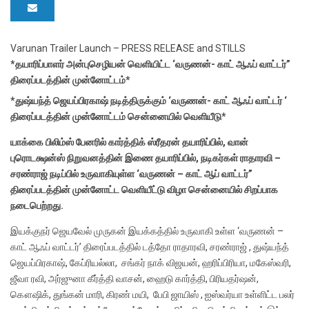
Varunan Trailer Launch – PRESS RELEASE and STILLS
*தயாரிப்பாளர் அன்புசெழியன் வெளியிட்ட ‘வருணன்- காட் ஆஃப் வாட்டர்”
திரைப்படத்தின் முன்னோட்டம்*
*துஷ்யந்த் ஜெயப்பிரகாஷ் நடித்திருக்கும் ‘வருணன்- காட் ஆஃப் வாட்டர் ‘
திரைப்படத்தின் முன்னோட்டம் சென்னையில் வெளியீடு*
யாக்கை பிலிம்ஸ் பேனரில் கார்த்திக் ஸ்ரீதரன் தயாரிப்பில், வான்
புரொடக்ஷன்ஸ் நிறுவனத்தின் இணை தயாரிப்பில், நடிகர்கள் ராதாரவி –
சரண்ராஜ் நடிப்பில் உருவாகியுள்ள ‘வருணன் – காட் ஆப் வாட்டர்”
திரைப்படத்தின் முன்னோட்ட வெளியீட்டு விழா சென்னையில் சிறப்பாக
நடைபெற்றது.
இயக்குநர் ஜெயவேல் முருகன் இயக்கத்தில் உருவாகி உள்ள ‘வருணன் –
காட் ஆஃப் வாட்டர்’ திரைப்படத்தில் டத்தோ ராதாரவி, சரண்ராஜ் , துஷ்யந்த்
ஜெயப்பிரகாஷ், கேப்ரியல்லா, சங்கர் நாக் விஜயன், ஹரிப்பிரியா, மகேஸ்வரி,
ஜீவா ரவி, அர்ஜுனா கீர்த்தி வாசன், ஹைடு கார்த்தி, பிரியதர்ஷன்,
கௌஷிக், துங்கன் மாரி, கிரண் மயி, பேபி ஜாயிஸ் , ஐஸ்வர்யா உள்ளிட்ட பலர்