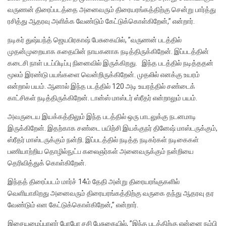
வருணன் திரைப்படத்தை அனைவரும் திரையரங்கத்திற்கு சென்று பார்த்து
ரசித்து ஆதரவு அளிக்க வேண்டும் கேட்டுக்கொள்கிறேன்,” என்றார்.
நடிகர் துஷ்யந்த் ஜெயபிரகாஷ் பேசுகையில், ”வருணன் படத்தில்
முதன்முறையாக கதையின் நாயகனாக நடித்திருக்கிறேன். இப்படத்தின்
கடைசி நாள் படப்பிடிப்பு நினைவில் இருக்கிறது. இந்த படத்தில் நடித்ததன்
மூலம் இரண்டு பயங்களை வென்றிருக்கிறேன். முதலில் எனக்கு உயரம்
என்றால் பயம். ஆனால் இந்த படத்தில் 120 அடி உயரத்தில் சண்டைக்
காட்சிகள் நடித்திருக்கிறேன். டான்ஸ் மாஸ்டர் ஸ்ரீதர் என்றாலும் பயம்.
அவருடைய இயக்கத்திலும் இந்த படத்தில் ஒரு பாடலுக்கு நடனமாடி
இருக்கிறேன். இதற்காக சண்டை பயிற்சி இயக்குநர் தினேஷ் மாஸ்டருக்கும்,
ஸ்ரீதர் மாஸ்டருக்கும் நன்றி. இப்படத்தில் நடித்த நடிகர்கள் நடிகைகள்
பணியாற்றிய தொழில்நுட்ப கலைஞர்கள் அனைவருக்கும் நன்றியை
தெரிவித்துக் கொள்கிறேன்.
இந்தத் திரைப்படம் மார்ச் 14ம் தேதி அன்று திரையரங்குகளில்
வெளியாகிறது அனைவரும் திரையரங்கத்திற்கு வருகை தந்து ஆதரவு தர
வேண்டும் என கேட்டுக்கொள்கிறேன்,” என்றார்.
இசையமைப்பாளர் போபோ சசி பேசுகையில், ”இந்த படத்திற்கு என்னை நம்பி