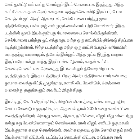
செய்துவிட்டு லவ் என்று சொல்லும் இடம் செமையாக இருந்தது. அந்த
காட்சிக்காக தான் அவர் கதையை ஒத்துக்கொண்டு இருப்பார் போல.
கொஞ்சம் மூட் அவுட் ஆனவுடன், செல்போனை பார்த்து மூடை
ஏத்திக்கிறாரு, பாக்யராஜ் சார் முருங்கைக்காய் பற்றி சொன்னார். இந்த
படத்தின் மூலம் இயக்குநர் புது யோசனையை சொல்லியிருக்கிறார்.
செல்போனை பார்த்து மூட் ஏத்துறது. அந்த ஒரு காட்சியில் தினேஷ் சிறப்பாக
நடித்திருக்கிறார், இந்த படத்திற்கு அந்த ஒரு காட்சி போதும். ஹீரோயின்
வராததற்கு காரணமும், தினேஷ் இன்னும் அந்த மூட்ல இருந்து மாறாம
இருப்பாரோ என்று பயந்து இருப்பாங்க. ஆனால், காதல் காட்சி,
செண்டிமெண்ட் என அனைத்து இடங்களிலும் தினேஷ் சிறப்பாக
நடித்திருந்தார். இந்த படத்திற்குப் பிறகு அவர் பத்திரிகையாளர் என்பதை
ஓரமாக வைத்துவிட்டு முழுநேர நடிகராகி விட வேண்டும், அதற்கான
அனைத்து தகுதிகளும் அவரிடம் இருக்கிறது.
இயக்குநர் கோபி விஜய் ரசிகர், விஜயின் விசயத்தை எங்கயாவது பதிவு
செய்ய வேண்டும் ஒரு ரசிகராக, அதனால் தான் 2026 என்ற கான்சப்ட்டை
வைத்திருக்கிறார். அவரது கனவு, ஆசை, நம்பிக்கை, விஜய் மீது உள்ள பற்று
என்று எது வேண்டுமானாலும் சொல்லலாம். நான் விஜய் சாரிடம் ஒரு உதவி
இயக்குநராக கதை சொன்னேன், அவர் கதையை ஓகே சொன்னதும் நான்
இயக்குநராகி விட்டேன். படப்பிடிப்பு தொடங்கி விட்டது, அப்போது நான்