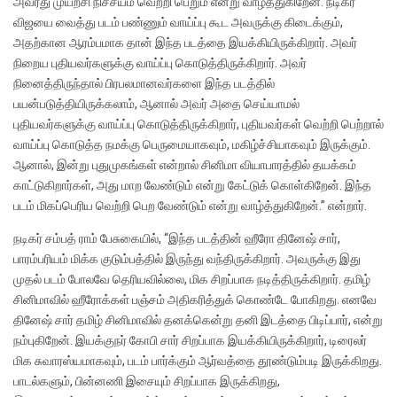
அவரது முயற்சி நிச்சயம் வெற்றி பெறும் என்று வாழ்த்துகிறேன். நடிகர்
விஜயை வைத்து படம் பண்ணும் வாய்ப்பு கூட அவருக்கு கிடைக்கும்,
அதற்கான ஆரம்பமாக தான் இந்த படத்தை இயக்கியிருக்கிறார். அவர்
நிறைய புதியவர்களுக்கு வாய்ப்பு கொடுத்திருக்கிறார். அவர்
நினைத்திருந்தால் பிரபலமானவர்களை இந்த படத்தில்
பயன்படுத்தியிருக்கலாம், ஆனால் அவர் அதை செய்யாமல்
புதியவர்களுக்கு வாய்ப்பு கொடுத்திருக்கிறார், புதியவர்கள் வெற்றி பெற்றால்
வாய்ப்பு கொடுத்த நமக்கு பெருமையாகவும், மகிழ்ச்சியாகவும் இருக்கும்.
ஆனால், இன்று புதுமுகங்கள் என்றால் சினிமா வியாபாரத்தில் தயக்கம்
காட்டுகிறார்கள், அது மாற வேண்டும் என்று கேட்டுக் கொள்கிறேன். இந்த
படம் மிகப்பெரிய வெற்றி பெற வேண்டும் என்று வாழ்த்துகிறேன்.” என்றார்.
நடிகர் சம்பத் ராம் பேசுகையில், “இந்த படத்தின் ஹீரோ தினேஷ் சார்,
பாரம்பரியம் மிக்க குடும்பத்தில் இருந்து வந்திருக்கிறார். அவருக்கு இது
முதல் படம் போலவே தெரியவில்லை, மிக சிறப்பாக நடித்திருக்கிறார். தமிழ்
சினிமாவில் ஹீரோக்கள் பஞ்சம் அதிகரித்துக் கொண்டே போகிறது. எனவே
தினேஷ் சார் தமிழ் சினிமாவில் தனக்கென்று தனி இடத்தை பிடிப்பார், என்று
நம்புகிறேன். இயக்குநர் கோபி சார் சிறப்பாக இயக்கியிருக்கிறார், டிரைலர்
மிக சுவாரஸ்யமாகவும், படம் பார்க்கும் ஆர்வத்தை தூண்டும்படி இருக்கிறது.
பாடல்களும், பின்னணி இசையும் சிறப்பாக இருக்கிறது,