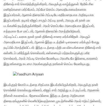
தினேஷ் சார் கொடுத்திருக்கிறார், அவருக்கு வாழ்த்துகள். நேரில் சில
மனிதர்களை பார்ப்போம், அப்போ ரொம்ப அமைதியானவர்களாக
இருப்பார்கள், ஆனால் திரையில் அப்படியே எதிர்மறையாக அதிரடியாக
இருப்பார்கள். நடிகர் விஜய் சாரும் அப்படி தான், அவருடன் நான் பல
படங்களில் நடித்திருக்கிறேன். அவர் ரொம்பவே அமைதியாக இருப்பார்,
சத்தமாக பேச மாட்டார், ஆனால் திரையில் அசத்திவிடுவார்.
அப்படிப்பட்டவராக தான் நான் தினேஷ் சாரை பார்க்கிறேன். அவரும்
அமைதியாக இருப்பார், ஆனால் இந்த படத்தின் டிரைலரை பார்க்கும் போது
நடிப்பில் அசத்திவிட்டார். இந்த படத்தை பற்றி பல விசயங்களை தினேஷ் சார்
என்னிடம் பகிர்ந்துக் கொள்வார், என்னையும் மற்றவர்களுக்கு பகிர
சொல்வார், அவர் அப்படி சொல்ல வேண்டிய அவசியமே இல்லை, காரணம்
இது எங்களது கடமை அவங்களுக்கு நாங்கள் செய்ய வேண்டியது.
இயக்குநர் கோபி படத்தை சிறப்பாக இயக்கியிருக்கிறார், அவருக்கு நான்
சொல்லிக் கொள்வது எல்லாம், விஜய் சார் அடுத்து படம் நடிப்பார், அதனால்
நீங்கள் கவலைப்பட தேவையில்லை. இந்த படத்தை அதிகமான
திரையரங்குகளில் வெளியிடுவதற்கான முயற்சிகளில் அவர் ஈடுபட்டுள்ளார்,