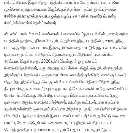
மகிழ்ச்சியாக இருக்கிறது. பத்திரிகையாளர் சகோதரர்கள், யார் யாரோ
முன்னேற உறுதுணையாக இருந்திருக்கிறார்கள். நம்ம குடும்பத்தைச்
சேர்ந்த தினேஷுக்கு பெரிய ஒத்துழைப்பு கொடுக்க வேண்டும், என்று
கேட்டுக்கொள்கிறேன்.” என்றார்.
ஸ்டண்ட் மாஸ்டர் கனல் கண்ணன் பேசுகையில், “ஒரு படத்தின் டிரைலர் அந்த
படத்தின் தரத்தை நிர்ணயிக்கும், அதுபோல் இந்த படத்தின் டிரைலர் இந்த
படம் ஒரு சிறப்பான படமாக இருக்கும் என்பதை காட்டுகிறது. பல படங்களின்
டிரைலரை நாம் பார்க்கிறோம், ஆனால் யாதும் அறியான் டிரைலர் மிக
சிறப்பாக இருக்கிறது. 2026 பற்றி இயக்குநர் ஒரு விசயம்
சொல்லியிருக்கிறார், அது அவரது நம்பிக்கை. விஜய் மீது இயக்குநருக்கு
இருக்கும் பற்றால் அப்படி ஒரு காட்சியை வைத்திருக்கிறார். எனக்கும் அவர்
மீது பற்று இருக்கிறது, அவருடன் 45 படங்கள் செய்திருக்கிறேன். இந்த
நிகழ்ச்சிக்கு என்னை அழைப்பதற்காக தினேஷ் என்னிடம் தொலைபேசியில்
பேசினார், அப்போது அவர் மீது எனக்கு நம்பிக்கை ஏற்படவில்லை. பிறகு
டிரைலரை அனுப்ப சொல்லி பார்த்தேன், வியந்து விட்டேன். மிக சிறப்பாக
நடித்திருக்கிறார். டிரைலரும் சிறப்பாக இருந்தது. குறிப்பாக பின்னணி இசை
மிக சிறப்பு. இங்கு வந்ததும் இசையமைப்பாளர் யார்? என்று கேட்டு அவரை
பாராட்டினேன். அதேபோல் டிரைலரை எடிட்டர் நிரஞ்சன் சிறப்பாக கட்
செய்திருக்கிறார். டிரைலரை பார்க்கும் போது படம் பார்க்கும் ஆவல்