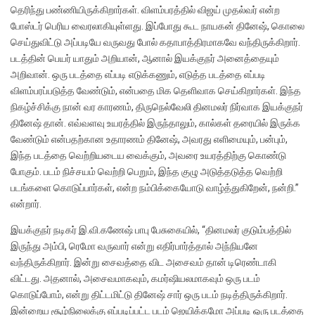
தெரிந்து பண்ணியிருக்கிறார்கள். விளம்பரத்தில் விஜய் முதல்வர் என்ற
போஸ்டர் பெரிய வைரலாகியுள்ளது. இப்போது கூட நாயகன் தினேஷ், கொலை
செய்துவிட்டு அப்படியே வருவது போல் கதாபாத்திரமாகவே வந்திருக்கிறார்.
படத்தின் பெயர் யாதும் அறியான், ஆனால் இயக்குநர் அனைத்தையும்
அறிவான். ஒரு படத்தை எப்படி எடுக்கணும், எடுத்த படத்தை எப்படி
விளம்பரப்படுத்த வேண்டும், என்பதை மிக தெளிவாக செய்கிறார்கள். இந்த
நிகழ்ச்சிக்கு நான் வர காரணம், திருநெல்வேலி தினமலர் நிர்வாக இயக்குநர்
தினேஷ் தான். எவ்வளவு உயரத்தில் இருந்தாலும், கால்கள் தரையில் இருக்க
வேண்டும் என்பதற்கான உதாரணம் தினேஷ், அவரது எளிமையும், பன்பும்,
இந்த படத்தை வெற்றியடைய வைக்கும், அவரை உயரத்திற்கு கொண்டு
போகும். படம் நிச்சயம் வெற்றி பெறும், இந்த குழு அடுத்தடுத்த வெற்றி
படங்களை கொடுப்பார்கள், என்ற நம்பிக்கையோடு வாழ்த்துகிறேன், நன்றி.”
என்றார்.
இயக்குநர் நடிகர் இ.வி.கணேஷ் பாபு பேசுகையில், “தினமலர் குடும்பத்தில்
இருந்து அம்பி, ரெமோ வருவார் என்று எதிர்பார்த்தால் அந்நியனே
வந்திருக்கிறார். இன்று சைவத்தை விட அசைவம் தான் டிரெண்டாகி
விட்டது. அதனால், அசைவமாகவும், கமர்ஷியலமாகவும் ஒரு படம்
கொடுப்போம், என்று திட்டமிட்டு தினேஷ் சார் ஒரு படம் நடித்திருக்கிறார்.
இன்றைய சூழ்நிலைக்கு எப்படிப்பட்ட படம் ஜெயிக்கமோ அப்படி ஒரு படத்தை