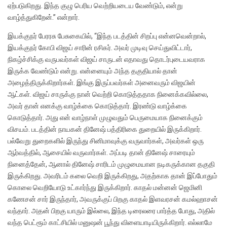
ஏற்படுகிறது. இந்த குழு பெரிய வெற்றியடைய வேண்டும், என்று
வாழ்த்துகிறேன்.” என்றார்.
இயக்குநர் பேரரசு பேசுகையில், “இந்த படத்தின் சிறப்பு என்னவென்றால்,
இயக்குநர் கோபி விஜய் சாரின் ரசிகர். அவர் முடிவு செய்துவிட்டார்,
நிகழ்ச்சிக்கு வருபவர்கள் விஜய் சாருடன் எதாவது தொடர்புடையவராக
இருக்க வேண்டும் என்று. என்னையும் அந்த தகுதியால் தான்
அழைத்திருக்கிறார்கள். இங்கு இருப்பவர்கள் அனைவரும் விஜயின்
ஆட்கள். விஜய் சாருக்கு நான் வெற்றி கொடுத்ததாக நினைக்கவில்லை,
அவர் தான் எனக்கு வாழ்க்கை கொடுத்தார். இரண்டு வாழ்க்கை
கொடுத்தார். அது என் வாழ்நாள் முழுவதும் பெருமையாக நினைக்கும்
விசயம். படத்தின் நாயகன் தினேஷ் பத்திரிகை துறையில் இருக்கிறார்.
பல்வேறு துறைகளில் இருந்து சினிமாவுக்கு வருவார்கள், அவர்கள் ஒரு
ஆர்வத்தில், ஆசையில் வருவார்கள். அப்படி தான் தினேஷ் சாரையும்
நினைத்தேன், ஆனால் தினேஷ் சாரிடம் முழுமையான நடிகருக்கான தகுதி
இருக்கிறது. அவரிடம் கலை வெறி இருக்கிறது, அதற்காக தான் இப்போதும்
கொலை வெறியோடு உட்கார்ந்து இருக்கிறார். காதல் மன்னன் ஜெமினி
கணேசன் சார் இருந்தார், அவருக்குப் பிறகு காதல் இளவரசன் கமல்ஹாசன்
வந்தார். அதன் பிறகு யாரும் இல்லை, இந்த டிரைலரை பார்த்த போது, அதில்
வந்த பெட்ரூம் காட்சியில் மனுஷன் பூந்து விளையாடியிருக்கிறார். எல்லாமே