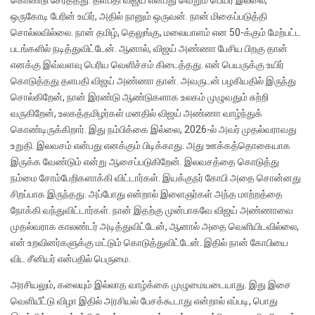
கொண்டு சேர்த்தது. தளபதி விஜய் என்பது வெறும் பெயர் இல்லை,
ஒருகோடி பேரின் உயிர், அதில் நானும் ஒருவன். நான் மிகைப்படுத்தி
சொல்லவில்லை. நான் தமிழ், தெலுங்கு, மலையாளம் என 50-க்கும் மேற்பட்ட
படங்களில் நடித்துவிட்டேன். ஆனால், விஜய் அண்ணா பேசிய பிறகு தான்
எனக்கு இவ்வளவு பெரிய வெளிச்சம் கிடைத்தது. என் பெயருக்கு உயிர்
கொடுத்தது தளபதி விஜய் அண்ணா தான். அவருடன் பழகியதில் இருந்து
சொல்கிறேன், நான் இரண்டு ஆண்டுகளாக உலகம் முழுவதும் சுற்றி
வருகிறேன், உலகத்தமிழர்கள் மனதில் விஜய் அண்ணா வாழ்ந்துக்
கொண்டிருக்கிறார். இது நம்பிக்கை இல்லை, 2026-ல் அவர் முதல்வராவது
உறுதி. இலவசம் என்பது எனக்கும் பிடிக்காது. அது ஊக்கத்தொகையாக
இருக்க வேண்டும் என்று ஆசைப்படுகிறேன். இலவசத்தை கொடுத்து
நம்மை சோம்பேறிகளாக்கி விட்டார்கள். இயக்குநர் கோபி அதை சொன்னது
சிறப்பாக இருந்தது. அப்போது என்றால் இளைஞர்கள் அந்த மாற்றத்தை
நோக்கி வந்துவிட்டார்கள். நான் இதற்கு முன்பாகவே விஜய் அண்ணாவை
முதல்வராக காலண்டர் அடித்துவிட்டேன், ஆனால் அதை வெளியிடவில்லை,
என் உறவினர்களுக்கு மட்டும் கொடுத்துவிட்டேன். இதில் நான் கோபியை
விட சீனியர் என்பதில் பெருமை.
அரசியலும், கலையும் இல்லாத வாழ்க்கை முழுமையடையாது. இது இசை
வெளியீட்டு விழா இதில் அரசியல் பேசக்கூடாது என்றால் எப்படி, பொது