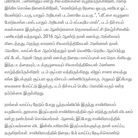
புரோமோட் பண்ணனும் என்று சில வரிககளை எழுதியிருக்கிறேன், அதை
இங்கே சொல்ல நினைக்கிறேன், “கரண்டுக்கு தேவை ஒயரு, லாரியா ஓட்ட
வேண்டும் டயரு, யாதும் அறியான் படம்னாலே ஃபயரு..”, “பரீட்சை எழுதுனா
போடுவாங்க பாஸ், யாதும் அறியான் படம் எப்பவுமே மாஸ்”, படம் நிச்சயம்
கலக்கலாக இருக்கும். பல ஆண்டுகளாக தொலைக்காட்சி நிகழ்ச்சிகளில்
பணியாற்றி வந்தாலும், 2016 ஆம் ஆண்டு தான் எனக்கு அங்கீகாரம்
கிடைத்தது, அதற்கு காரணம் சிவகார்த்திகேயன் அண்ணன் தான்.
அவரோட வாய்ஸ் பேச ஆரம்பித்ததும் நான் வெளியே தெரிய ஆரம்பித்து
விட்டேன், அதன் பிறகு தான் எனக்கு நிறைய வாய்ப்புகள் வர தொடங்கியது.
இந்த படத்தையும், படக்குழுவையும் சிவகார்த்திகேயன் அண்ணா
வாழ்த்தியிருக்கிறார். படம் சூப்பரா வந்திருக்கிறது. விஜய் சாரை வைத்து
எங்க இயக்குநர் சூப்பரா ஒரு விசயம் பண்ணியிருக்காரு. அதுவும் இப்போது
வைரலாக போய்ட்டு இருக்கு, படம் நிச்சயம் பெரிய அளவில் வரும் என்ற
நம்பிக்கை இருக்கிறது.
நாங்கள் வாய்ப்பு தேடும் போது பூந்தமல்லியில் இருந்து சாலிகிராமம்
வருவோம், தூரமாக இருப்பதால் சாலிகிராமத்தில் ரூம் எடுத்து தங்கி விடலாம்
என்று நண்பர்கள் சொல்வார்கள். ஆனால், இப்போது சாலிகிராமத்தில்
இருப்பவர்களை விட இன்ஸ்டாகிராமில் இருப்பவர்களுக்கு தான் வாய்ப்பு
தருகிறார்கள். சாலிகிராமத்தில் நிறைய பேர் வாய்ப்பு தேடிக்கொண்டு