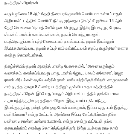
நடித்திருக்கிறார்கள்.
வரும் ஜூலை 18 ஆம் தேதி திரையரங்குகளில் வெளியாக உள்ள ‘யாதும்
அறியான்’ படத்தின் வெளியீட்டுக்கு முந்தைய நிகழ்ச்சி ஜூலை 14 ஆம்
தேதி சென்னை பிரசாத் லேபில் நடைபெற்றது. இதில், இயக்குநர் பேரரசு,
ஸ்டண்ட் மாஸ்டர் கனல் கண்ணன், நடிகர் செளந்தரராஜன்,
படத்தொகுப்பாளர் பத்திரிகையாளர் டி.எஸ்.சுபாஷ், நடிகர் இயக்குநர்
இ.வி.கணேஷ் பாபு, நடிகர் சம்பத் ராம் உள்ளிட்ட பலர் சிறப்பு விருந்தினர்களாக
கலந்து கொண்டார்கள்.
நிகழ்ச்சியில் நடிகர் ஆனந்த் பாண்டி பேசுகையில், ”அனைவருக்கும்
வணக்கம், கலக்கப்போவது யாரு, டான்ஸ் ஜோடி, ’பாவம் கணேசா’, ‘ராஜா
ராணி’ சீரியல்கள் ஆகியவற்றில் நான் பணியாற்றியிருக்கிறேன். சாருஹாசன்
சார் நடித்த ‘தாதா 87’ என்ற படத்திலும் முக்கிய கதாபாத்திரத்தில்
நடித்திருக்கிறேன். இப்போது ‘யாதும் அறியான்’ படத்தில் முக்கியமான
கதாபாத்திரத்தில் நடித்திருக்கிறேன். இந்த வாய்ப்பு கொடுத்த
இயக்குநருக்கு நன்றி. ஒரே ஒரு போன் கால் தான், இப்படி ஒரு படம் இருக்கு
பண்றீங்களா? என்று கேட்டார். அண்ணே இப்படி கேட்கிறீங்களே நீங்க
பண்ண சொன்ன பண்ண போறேன், என்று சென்று விட்டேன். நல்ல
கதாபாத்திரம் எனக்கு கொடுத்திருக்கிறார். இந்த படத்தை நாம தான்