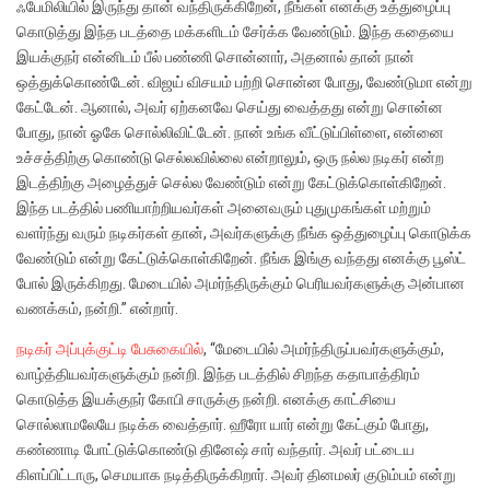
ஃபேமிலியில் இருந்து தான் வந்திருக்கிறேன், நீங்கள் எனக்கு உத்துழைப்பு
கொடுத்து இந்த படத்தை மக்களிடம் சேர்க்க வேண்டும். இந்த கதையை
இயக்குநர் என்னிடம் பீல் பண்ணி சொன்னார், அதனால் தான் நான்
ஒத்துக்கொண்டேன். விஜய் விசயம் பற்றி சொன்ன போது, வேண்டுமா என்று
கேட்டேன். ஆனால், அவர் ஏற்கனவே செய்து வைத்தது என்று சொன்ன
போது, நான் ஓகே சொல்லிவிட்டேன். நான் உங்க வீட்டுப்பிள்ளை, என்னை
உச்சத்திற்கு கொண்டு செல்லவில்லை என்றாலும், ஒரு நல்ல நடிகர் என்ற
இடத்திற்கு அழைத்துச் செல்ல வேண்டும் என்று கேட்டுக்கொள்கிறேன்.
இந்த படத்தில் பணியாற்றியவர்கள் அனைவரும் புதுமுகங்கள் மற்றும்
வளர்ந்து வரும் நடிகர்கள் தான், அவர்களுக்கு நீங்க ஒத்துழைப்பு கொடுக்க
வேண்டும் என்று கேட்டுக்கொள்கிறேன். நீங்க இங்கு வந்தது எனக்கு பூஸ்ட்
போல் இருக்கிறது. மேடையில் அமர்ந்திருக்கும் பெரியவர்களுக்கு அன்பான
வணக்கம், நன்றி.” என்றார்.
நடிகர் அப்புக்குட்டி பேசுகையில்
, “மேடையில் அமர்ந்திருப்பவர்களுக்கும்,
வாழ்த்தியவர்களுக்கும் நன்றி. இந்த படத்தில் சிறந்த கதாபாத்திரம்
கொடுத்த இயக்குநர் கோபி சாருக்கு நன்றி. எனக்கு காட்சியை
சொல்லாமலேயே நடிக்க வைத்தார். ஹீரோ யார் என்று கேட்கும் போது,
கண்ணாடி போட்டுக்கொண்டு தினேஷ் சார் வந்தார். அவர் பட்டைய
கிளப்பிட்டாரு, செமயாக நடித்திருக்கிறார். அவர் தினமலர் குடும்பம் என்று