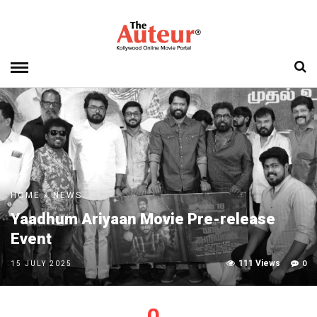
HOME
»
NEWS
Yaadhum Ariyaan Movie Pre-release
Event
111 Views
0
15 JULY 2025
0