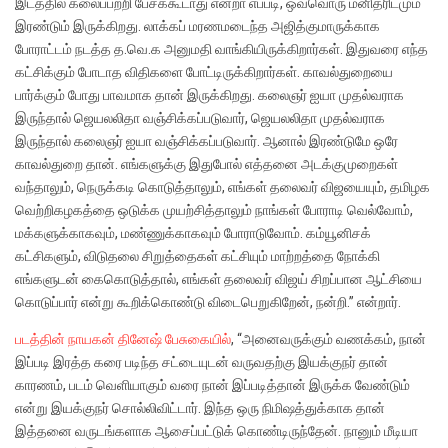
இடத்தில் கலைப்பற்றி பேசக்கூடாது என்றா எப்படி, ஒவ்வொரு மனிதரிடமும்
இரண்டும் இருக்கிறது. லாக்கப் மரணமடைந்த அஜித்குமாருக்காக
போராட்டம் நடத்த த.வெ.க அனுமதி வாங்கியிருக்கிறார்கள். இதுவரை எந்த
கட்சிக்கும் போடாத விதிகளை போட்டிருக்கிறார்கள். காவல்துறையை
பார்க்கும் போது பாவமாக தான் இருக்கிறது. கலைஞர் ஐயா முதல்வராக
இருந்தால் ஜெயலலிதா வஞ்சிக்கப்படுவார், ஜெயலலிதா முதல்வராக
இருந்தால் கலைஞர் ஐயா வஞ்சிக்கப்படுவார். ஆனால் இரண்டுமே ஒரே
காவல்துறை தான். எங்களுக்கு இதுபோல் எத்தனை அடக்குமுறைகள்
வந்தாலும், நெருக்கடி கொடுத்தாலும், எங்கள் தலைவர் விஜயையும், தமிழக
வெற்றிகழகத்தை ஒடுக்க முயற்சித்தாலும் நாங்கள் போராடி வெல்வோம்,
மக்களுக்காகவும், மண்ணுக்காகவும் போராடுவோம். கம்யூனிசக்
கட்சிகளும், விடுதலை சிறுத்தைகள் கட்சியும் மாற்றத்தை நோக்கி
எங்களுடன் கைகொடுத்தால், எங்கள் தலைவர் விஜய் சிறப்பான ஆட்சியை
கொடுப்பார் என்று கூறிக்கொண்டு விடைபெறுகிறேன், நன்றி.” என்றார்.
படத்தின் நாயகன் தினேஷ் பேசுகையில்
, “அனைவருக்கும் வணக்கம், நான்
இப்படி இரத்த கரை படிந்த சட்டையுடன் வருவதற்கு இயக்குநர் தான்
காரணம், படம் வெளியாகும் வரை நான் இப்படித்தான் இருக்க வேண்டும்
என்று இயக்குநர் சொல்லிவிட்டார். இந்த ஒரு நிமிஷத்துக்காக தான்
இத்தனை வருடங்களாக ஆசைப்பட்டுக் கொண்டிருந்தேன். நானும் மீடியா