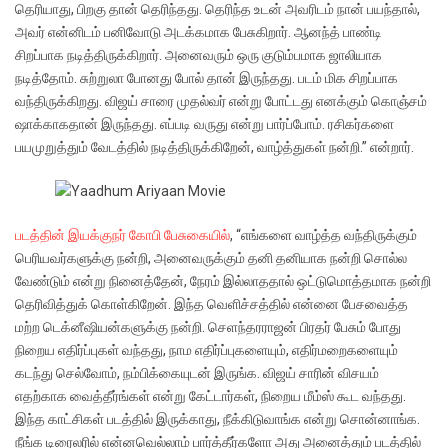
தெரியாது, பிறகு தான் தெரிந்தது. தெரிந்த உடன் அவரிடம் நான் பயந்தால்,
அவர் என்னிடம் பனிவோடு அடக்கமாக பேசுகிறார். ஆனந்த் பாண்டி
சிறப்பாக நடித்திருக்கிறார். அனைவரும் ஒரு குடும்பமாக ஜாலியாக
நடித்தோம். சுற்றுலா போனது போல் தான் இருந்தது. படம் மிக சிறப்பாக
வந்திருக்கிறது. விஜய் சாரை முதல்வர் என்று போட்டது எனக்கும் கொஞ்சம்
ஷாக்காகதான் இருந்தது. எப்படி வருது என்று பார்ப்போம். ரசிகர்களை
பயமுறுத்தும் வேடத்தில் நடித்திருக்கிறேன், வாழ்த்துகள் நன்றி.” என்றார்.
படத்தின் இயக்குநர் கோபி பேசுகையில்
, “எங்களை வாழ்த்த வந்திருக்கும்
பெரியவர்களுக்கு நன்றி, அனைவருக்கும் தனி தனியாக நன்றி சொல்ல
வேண்டும் என்று நினைத்தேன், நேரம் இல்லாததால் ஒட்டுமொத்தமாக நன்றி
தெரிவித்துக் கொள்கிறேன். இந்த வெளிச்சத்தில் என்னை பேசவைத்த
மற்ற டெக்னீஷியன்களுக்கு நன்றி. செளந்தரராஜன் பிரதர் பேசும் போது
நிறைய எதிர்ப்புகள் வந்தது, நாம எதிர்ப்புகளையும், எதிர்மறைகளையும்
கடந்து செல்வோம், நம்பிக்கையுடன் இருங்க. விஜய் சாரின் விசயம்
எதற்காக வைத்தீர்ங்கள் என்று கேட்டார்கள், நிறைய மீம்ஸ் கூட வந்தது.
இந்த காட்சிகள் படத்தில் இருக்காது, நீக்கிடுவாங்க என்று சொன்னாங்க.
நீங்க டிரைலரில் என்னவெல்லாம் பார்த்தீர்களோ அது அனைத்தும் படத்தில்