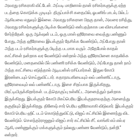
அவரது ரசிகராகி விட்டேன். அப்படி மாறினால் தான் ரசிகர்களுக்கு ஏற்ற
படத்தை கொடுக்க முடியும். திருப்பாச்சி கதையில், ஓபனிங் பாடல், பில்டப்
ஆகியவை எதுவும் இல்லை. அவரது ரசிகரான பிறகு தான், அவரை ரசித்து,
அவரது ரசிகர்களுக்கு பிடிக்க வேண்டும் என்பதற்காக பல விசயங்களை
சேர்த்தேன். ஒரு ஆக்‌ஷன் படம், ஒரு மாஸ் ஹீரோவை வைத்து பண்ணும்
போது, அந்த ஹீரோவை இயக்குநர் நேசிக்க வேண்டும், அப்போது தான்
அந்த படம் ரசிகர்களுக்கு பிடித்த படமாக வரும். அதேபோல் காதல்
காட்சிகள் நன்றாக வர வேண்டும் என்றால் அந்த ஹீரோயினை காதலிக்க
வேண்டும், மனதளவில் பீல் பண்ணி ரசிக்க வேண்டும், அப்போது தான் நாம்
அந்த காட்சியை எடுத்தால் ஆடியன்ஸ் ரசிப்பார்கள். இதுல கோபி
இரண்டையும் செய்துவிட்டார். கதாநாயகியையும் லவ் பண்ணிட்டாரு,
ஹீரோவையும் லவ் பண்ணிட்டாரு. இசை சிறப்பாக இருக்கிறது,
மிரட்டியிருக்கிறார்கள். படத்தொகுப்பு உள்ளிட்ட அனைத்தும் நன்றாக
இருக்கிறது. இயக்குநர் கோபி மிகப்பெரிய இயக்குநராவதற்கு அனைத்து
தகுதியும் இருக்கிறது. தினேஷ் சார் பெரிய ஹீரோவாகி விடுவார். இயக்குநர்
கோபி பெரிய ஹிட் படம் கொடுத்துவிட்டு, விஜய் கட்சியில் இணைந்து விட
வேண்டும். செளந்தர்ராஜனும் விஜய் சார் கட்சியில் சீட் வாங்கி எம்.எல்.ஏ
ஆகி, மண்ணுக்கும் மக்களுக்கும் நல்லது பண்ண வேண்டும், நன்றி.”
என்றார்.