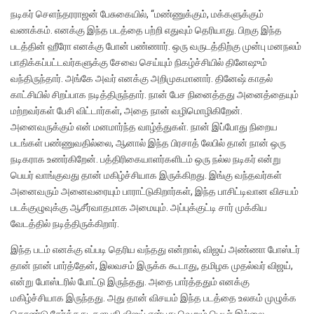
நடிகர் செளந்தரராஜன் பேசுகையில், “மண்ணுக்கும், மக்களுக்கும்
வணக்கம். எனக்கு இந்த படத்தை பற்றி எதுவும் தெரியாது. பிறகு இந்த
படத்தின் ஹீரோ எனக்கு போன் பண்ணார். ஒரு வருடத்திற்கு முன்பு மனநலம்
பாதிக்கப்பட்டவர்களுக்கு சேவை செய்யும் நிகழ்ச்சியில் தினேஷும்
வந்திருந்தார். அங்கே அவர் எனக்கு அறிமுகமானார். தினேஷ் காதல்
காட்சியில் சிறப்பாக நடித்திருந்தார். நான் பேச நினைத்தது அனைத்தையும்
மற்றவர்கள் பேசி விட்டார்கள், அதை நான் வழிமொழிகிறேன்.
அனைவருக்கும் என் மனமார்ந்த வாழ்த்துகள். நான் இப்போது நிறைய
படங்கள் பண்ணுவதில்லை, ஆனால் இந்த பிரசாத் லேபில் தான் நான் ஒரு
நடிகராக உணர்கிறேன். பத்திரிகையாளர்களிடம் ஒரு நல்ல நடிகர் என்று
பெயர் வாங்குவது தான் மகிழ்ச்சியாக இருக்கிறது. இங்கு வந்தவர்கள்
அனைவரும் அனைவரையும் பாராட்டுகிறார்கள், இந்த பாசிட்டிவான விசயம்
படக்குழுவுக்கு ஆசீர்வாதமாக அமையும். அப்புக்குட்டி சார் முக்கிய
வேடத்தில் நடித்திருக்கிறார்.
இந்த படம் எனக்கு எப்படி தெரிய வந்தது என்றால், விஜய் அண்ணா போஸ்டர்
தான் நான் பார்த்தேன், இலவசம் இருக்க கூடாது, தமிழக முதல்வர் விஜய்,
என்று போஸ்டரில் போட்டு இருந்தது. அதை பார்த்ததும் எனக்கு
மகிழ்ச்சியாக இருந்தது. அது தான் விசயம் இந்த படத்தை உலகம் முழுக்க