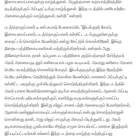
இசையமைப்பாளருக்கு வாழ்த்துகள். அழுத்தமான கதாபாத்திரத்தில்
நடித்திருக்கும் அப்புகுட்டிக்கு வாழ்த்துகள். இந்த படத்தில் பணியாற்றிய
அனைவருக்கும் வாழ்த்துகள், நன்றி.” என்றார்.
படத்தொகுப்பாளர் டி.எஸ்.சுபாஷ் பேசுகையில், “இயக்குநர் கோபி,
இசையமைப்பாளர், படத்தொகுப்பாளர் உள்ளிட்ட படக்குழுவினருக்கு
கைதட்டல் கொடுக்க வேண்டும் என்று கேட்டுக் கொள்கிறேன். இங்கு
நிறைய பத்திரிகையாளர்கள் வந்திருக்கிறார்கள், என்றால் அது
தினேஷுக்காக தான். நம்முடைய பத்திரிகை குடும்பத்தைச் சேர்ந்தவர்.
அவர் அனைவருடனும் எளிமையாக பழக கூடியவர். அவரது எளிமை அவரை
பெரிய உயரத்திற்கு கொண்டு போகும். இயக்குநருக்கு இந்த நேரத்தில்
பெரிய நன்றியை தெரிவித்துக் கொள்ள வேண்டும், காரணம் அப்புக்குட்டி
உள்ளிட்ட பலருக்கு முக்கியத்துவம் கொடுத்திருக்கிறார். இந்த படத்தில்
அவர் யாரை வேண்டுமானாலும் நடிக்க வைத்திருக்கலாம், ஆனால் அப்படி
செய்யாமல் புதியவர்களுக்கும், வளர்ந்து வருபவர்களுக்கும் வாய்ப்பு
கொடுத்திருக்கிறார். இன்று விஜய் சாரை பற்றி அனைவரும் பேசுகிறார்கள்,
ஆனால் மண்ணுக்காகவும், மக்களுக்காகவும் என்பது செளந்தர்ராஜன்
சொன்னது தான், அது விஜய் சாருக்கு மிகவும் பிடித்துவிட்டது. அவர்
நடிகராகவதற்கு முன்பாகவே சிறந்த சமூக செயல்பாட்டாளராக இருந்தார்.
இப்படிப்பட்டவர்கள் எல்லாம் இந்த படத்தை வாழ்த்த வந்திருப்பது